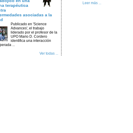
adójico en una
Leer más ...
na terapéutica
tra
ermedades asociadas a la
ad
Publicado en 'Science
Advances', el trabajo
liderado por el profesor de la
UPO Mario D. Cordero
identifica una interacción
perada ...
Ver todas ...