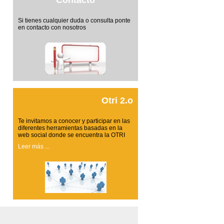
Contacto
Si tienes cualquier duda o consulta ponte
en contacto con nosotros
Otri 2.o
Te invitamos a conocer y participar en las
diferentes herramientas basadas en la
web social donde se encuentra la OTRI
Leer más ...