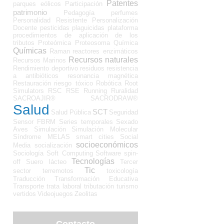
Patentes
parques eólicos
Participación
patrimonio
Pedagogía
perfumes
Personalidad Resistente
Personalización
Docente
pesticidas
plaguicidas
plataforma
procedimientos de aplicación de los
tributos
Proteómica
Proteosoma
Química
Químicas
Raman
reactores enzimáticos
Recursos naturales
Recursos Marinos
Rendimiento deportivo
residuos
resistencia
a antibióticos
resonancia magnética
Restauración
riesgo tóxico
Robótica
Root
Simulators
RSC
RSE
Running
Ruralidad
SACROAJIR®
SACRODRAW®
Salud
SCT
Salud Pública
Seguridad
Sensor FBRM
Series temporales
Sexado
Aves
Simulación
Simulación Molecular
Síndrome MELAS
smart cities
Social
socioeconómicos
Media
socialización
Sociología
Soft Computing
Software
spin-
Tecnologías
off
Suero lácteo
Tercer
Tic
sector
terremotos
toxicología
Traducción
Transformación Educativa
Transporte
trata laboral
tributación
turismo
vertidos
Videojuegos
Zeolitas