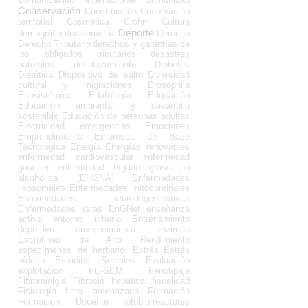
Conservación
Construcción
Cooperación
territorial
Cosmética
Crohn
Cultura
Deporte
demográfia
densiometría
Derecho
Derecho Tributario
derechos y garantías de
los obligados tributarios
desastres
naturales
desplazamiento
Diabetes
Dietética
Dispositivo de salto
Diversidad
cultural y migraciones
Drosophila
Ecosistémica
Edafología
Educación
Educación ambiental y desarrollo
sostenible
Educación de personas adultas
Electricidad
emergencias
Emociones
Emprendimiento
Empresas de Base
Tecnológica
Energía
Energías renovables
enfermedad cardiovascular
enfermedad
gaucher
enfermedad hígado graso no
alcohólica (EHGNA)
Enfermedades
lisosomales
Enfermedades mitocondriales
Enfermedades neurodegenerativas
Enfermedades raras
EnGNet
enseñanza
activa
entorno urbano
Entrenamiento
deportivo
envejecimiento
enzimas
Escrutineo de Alto Rendimiento
especímenes de herbario.
Estrés
Estrés
hídrico
Estudios Sociales
Evaluación
explotación
FE-SEM
Fenotipaje
Fibromialgia
Fibrosis hepática
fiscalidad
Fisiología
flora amenazada
Formación
Formación Docente
fotobiorreactores