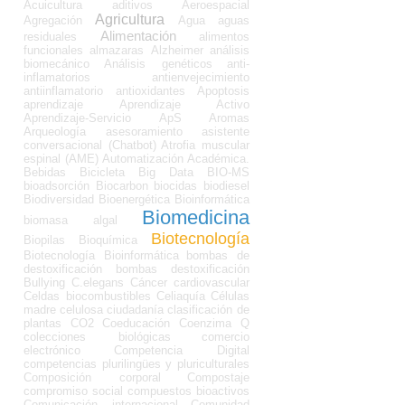
Acuicultura
aditivos
Aeroespacial
Agricultura
Agregación
Agua
aguas
Alimentación
residuales
alimentos
funcionales
almazaras
Alzheimer
análisis
biomecánico
Análisis genéticos
anti-
inflamatorios
antienvejecimiento
antiinflamatorio
antioxidantes
Apoptosis
aprendizaje
Aprendizaje Activo
Aprendizaje-Servicio
ApS
Aromas
Arqueología
asesoramiento
asistente
conversacional (Chatbot)
Atrofia muscular
espinal (AME)
Automatización Académica.
Bebidas
Bicicleta
Big Data
BIO-MS
bioadsorción
Biocarbon
biocidas
biodiesel
Biodiversidad
Bioenergética
Bioinformática
Biomedicina
biomasa algal
Biotecnología
Biopilas
Bioquímica
Biotecnología Bioinformática
bombas de
destoxificación
bombas destoxificación
Bullying
C.elegans
Cáncer
cardiovascular
Celdas biocombustibles
Celiaquía
Células
madre
celulosa
ciudadanía
clasificación de
plantas
CO2
Coeducación
Coenzima Q
colecciones biológicas
comercio
electrónico
Competencia Digital
competencias plurilingües y pluriculturales
Composición corporal
Compostaje
compromiso social
compuestos bioactivos
Comunicación internacional
Comunidad