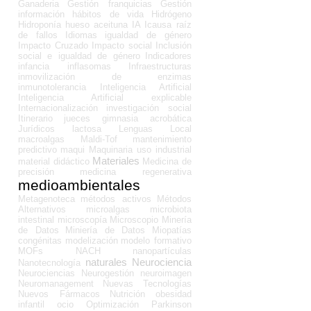
Ganaderia
Gestión franquicias
Gestión
información
hábitos de vida
Hidrógeno
Hidroponía
hueso aceituna
IA
Icausa raíz
de fallos
Idiomas
igualdad de género
Impacto Cruzado
Impacto social
Inclusión
social e igualdad de género
Indicadores
infancia
inflasomas
Infraestructuras
inmovilización de enzimas
inmunotolerancia
Inteligencia Artificial
Inteligencia Artificial explicable
Internacionalización
investigación social
Itinerario
jueces gimnasia acrobática
Jurídicos
lactosa
Lenguas
Local
macroalgas
Maldi-Tof
mantenimiento
predictivo
maqui
Maquinaria uso industrial
Materiales
material didáctico
Medicina de
precisión
medicina regenerativa
medioambientales
Metagenoteca
métodos activos
Métodos
Alternativos
microalgas
microbiota
intestinal
microscopía
Microscopio
Minería
de Datos
Miniería de Datos
Miopatías
congénitas
modelización
modelo formativo
MOFs
NACH
nanopartículas
naturales
Neurociencia
Nanotecnología
Neurociencias
Neurogestión
neuroimagen
Neuromanagement
Nuevas Tecnologías
Nuevos Fármacos
Nutrición
obesidad
infantil
ocio
Optimización
Parkinson