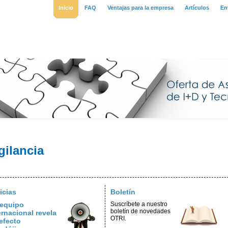
Inicio
FAQ
Ventajas para la empresa
Artículos
En
gilancia
icias
Boletín
equipo
Suscríbete a nuestro
boletín de novedades
ernacional revela
OTRI.
efecto