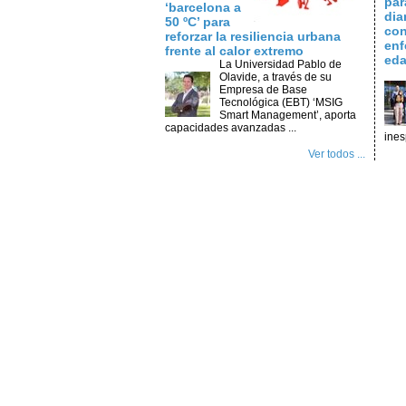
par
‘barcelona a
dia
50 ºC’ para
con
reforzar la resiliencia urbana
enf
frente al calor extremo
ed
La Universidad Pablo de
Olavide, a través de su
Empresa de Base
Tecnológica (EBT) ‘MSIG
Smart Management’, aporta
capacidades avanzadas ...
ines
Ver todos ...