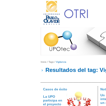
Inicio
/
Tags
/
Vigilancia
Resultados del tag: Vi
Casos de éxito
Not
Un 
La UPO
int
participa en
un 
el proyecto