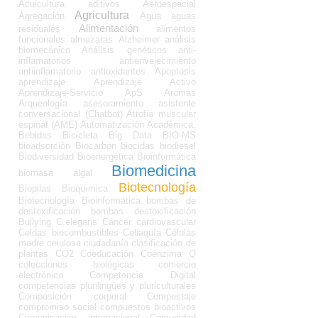
Acuicultura
aditivos
Aeroespacial
Agricultura
Agregación
Agua
aguas
Alimentación
residuales
alimentos
funcionales
almazaras
Alzheimer
análisis
biomecánico
Análisis genéticos
anti-
inflamatorios
antienvejecimiento
antiinflamatorio
antioxidantes
Apoptosis
aprendizaje
Aprendizaje Activo
Aprendizaje-Servicio
ApS
Aromas
Arqueología
asesoramiento
asistente
conversacional (Chatbot)
Atrofia muscular
espinal (AME)
Automatización Académica.
Bebidas
Bicicleta
Big Data
BIO-MS
bioadsorción
Biocarbon
biocidas
biodiesel
Biodiversidad
Bioenergética
Bioinformática
Biomedicina
biomasa algal
Biotecnología
Biopilas
Bioquímica
Biotecnología Bioinformática
bombas de
destoxificación
bombas destoxificación
Bullying
C.elegans
Cáncer
cardiovascular
Celdas biocombustibles
Celiaquía
Células
madre
celulosa
ciudadanía
clasificación de
plantas
CO2
Coeducación
Coenzima Q
colecciones biológicas
comercio
electrónico
Competencia Digital
competencias plurilingües y pluriculturales
Composición corporal
Compostaje
compromiso social
compuestos bioactivos
Comunicación internacional
Comunidad