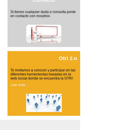
Contacto
Si tienes cualquier duda o consulta ponte
en contacto con nosotros
Otri 2.o
Te invitamos a conocer y participar en las
diferentes herramientas basadas en la
web social donde se encuentra la OTRI
Leer más ...