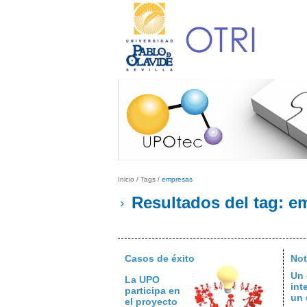
Inicio
/
Tags
/
empresas
Resultados del tag: e
Casos de éxito
Not
Un 
La UPO
int
participa en
un 
el proyecto