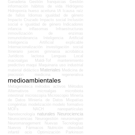
Ganaderia
Gestión franquicias
Gestión
información
hábitos de vida
Hidrógeno
Hidroponía
hueso aceituna
IA
Icausa raíz
de fallos
Idiomas
igualdad de género
Impacto Cruzado
Impacto social
Inclusión
social e igualdad de género
Indicadores
infancia
inflasomas
Infraestructuras
inmovilización de enzimas
inmunotolerancia
Inteligencia Artificial
Inteligencia Artificial explicable
Internacionalización
investigación social
Itinerario
jueces gimnasia acrobática
Jurídicos
lactosa
Lenguas
Local
macroalgas
Maldi-Tof
mantenimiento
predictivo
maqui
Maquinaria uso industrial
Materiales
material didáctico
Medicina de
precisión
medicina regenerativa
medioambientales
Metagenoteca
métodos activos
Métodos
Alternativos
microalgas
microbiota
intestinal
microscopía
Microscopio
Minería
de Datos
Miniería de Datos
Miopatías
congénitas
modelización
modelo formativo
MOFs
NACH
nanopartículas
naturales
Neurociencia
Nanotecnología
Neurociencias
Neurogestión
neuroimagen
Neuromanagement
Nuevas Tecnologías
Nuevos Fármacos
Nutrición
obesidad
infantil
ocio
Optimización
Parkinson