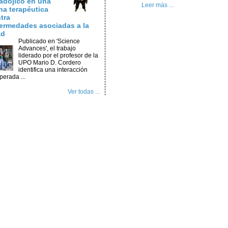
adójico en una
Leer más ...
na terapéutica
tra
ermedades asociadas a la
ad
Publicado en 'Science
Advances', el trabajo
liderado por el profesor de la
UPO Mario D. Cordero
identifica una interacción
perada ...
Ver todas ...