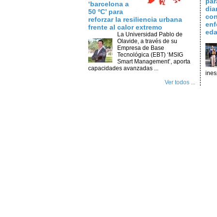
par
‘barcelona a
dia
50 ºC’ para
con
reforzar la resiliencia urbana
enf
frente al calor extremo
ed
La Universidad Pablo de
Olavide, a través de su
Empresa de Base
Tecnológica (EBT) ‘MSIG
Smart Management’, aporta
capacidades avanzadas ...
ines
Ver todos ...