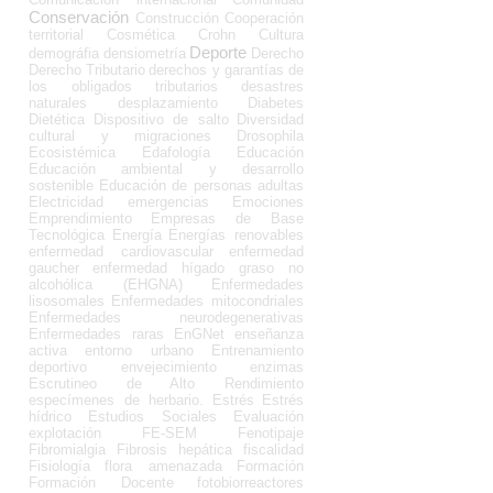
Conservación
Construcción
Cooperación
territorial
Cosmética
Crohn
Cultura
Deporte
demográfia
densiometría
Derecho
Derecho Tributario
derechos y garantías de
los obligados tributarios
desastres
naturales
desplazamiento
Diabetes
Dietética
Dispositivo de salto
Diversidad
cultural y migraciones
Drosophila
Ecosistémica
Edafología
Educación
Educación ambiental y desarrollo
sostenible
Educación de personas adultas
Electricidad
emergencias
Emociones
Emprendimiento
Empresas de Base
Tecnológica
Energía
Energías renovables
enfermedad cardiovascular
enfermedad
gaucher
enfermedad hígado graso no
alcohólica (EHGNA)
Enfermedades
lisosomales
Enfermedades mitocondriales
Enfermedades neurodegenerativas
Enfermedades raras
EnGNet
enseñanza
activa
entorno urbano
Entrenamiento
deportivo
envejecimiento
enzimas
Escrutineo de Alto Rendimiento
especímenes de herbario.
Estrés
Estrés
hídrico
Estudios Sociales
Evaluación
explotación
FE-SEM
Fenotipaje
Fibromialgia
Fibrosis hepática
fiscalidad
Fisiología
flora amenazada
Formación
Formación Docente
fotobiorreactores