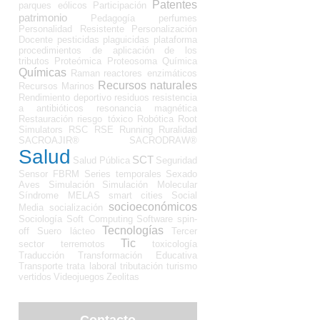
Patentes
parques eólicos
Participación
patrimonio
Pedagogía
perfumes
Personalidad Resistente
Personalización
Docente
pesticidas
plaguicidas
plataforma
procedimientos de aplicación de los
tributos
Proteómica
Proteosoma
Química
Químicas
Raman
reactores enzimáticos
Recursos naturales
Recursos Marinos
Rendimiento deportivo
residuos
resistencia
a antibióticos
resonancia magnética
Restauración
riesgo tóxico
Robótica
Root
Simulators
RSC
RSE
Running
Ruralidad
SACROAJIR®
SACRODRAW®
Salud
SCT
Salud Pública
Seguridad
Sensor FBRM
Series temporales
Sexado
Aves
Simulación
Simulación Molecular
Síndrome MELAS
smart cities
Social
socioeconómicos
Media
socialización
Sociología
Soft Computing
Software
spin-
Tecnologías
off
Suero lácteo
Tercer
Tic
sector
terremotos
toxicología
Traducción
Transformación Educativa
Transporte
trata laboral
tributación
turismo
vertidos
Videojuegos
Zeolitas