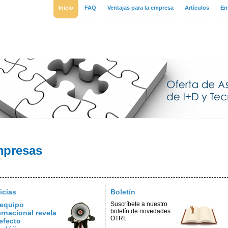
Inicio
FAQ
Ventajas para la empresa
Artículos
En
mpresas
icias
Boletín
equipo
Suscríbete a nuestro
boletín de novedades
ernacional revela
OTRI.
efecto