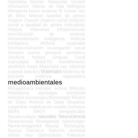
Ganaderia
Gestión franquicias
Gestión
información
hábitos de vida
Hidrógeno
Hidroponía
hueso aceituna
IA
Icausa raíz
de fallos
Idiomas
igualdad de género
Impacto Cruzado
Impacto social
Inclusión
social e igualdad de género
Indicadores
infancia
inflasomas
Infraestructuras
inmovilización de enzimas
inmunotolerancia
Inteligencia Artificial
Inteligencia Artificial explicable
Internacionalización
investigación social
Itinerario
jueces gimnasia acrobática
Jurídicos
lactosa
Lenguas
Local
macroalgas
Maldi-Tof
mantenimiento
predictivo
maqui
Maquinaria uso industrial
Materiales
material didáctico
Medicina de
precisión
medicina regenerativa
medioambientales
Metagenoteca
métodos activos
Métodos
Alternativos
microalgas
microbiota
intestinal
microscopía
Microscopio
Minería
de Datos
Miniería de Datos
Miopatías
congénitas
modelización
modelo formativo
MOFs
NACH
nanopartículas
naturales
Neurociencia
Nanotecnología
Neurociencias
Neurogestión
neuroimagen
Neuromanagement
Nuevas Tecnologías
Nuevos Fármacos
Nutrición
obesidad
infantil
ocio
Optimización
Parkinson