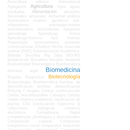
Acuicultura
aditivos
Aeroespacial
Agricultura
Agregación
Agua
aguas
Alimentación
residuales
alimentos
funcionales
almazaras
Alzheimer
análisis
biomecánico
Análisis genéticos
anti-
inflamatorios
antienvejecimiento
antiinflamatorio
antioxidantes
Apoptosis
aprendizaje
Aprendizaje Activo
Aprendizaje-Servicio
ApS
Aromas
Arqueología
asesoramiento
asistente
conversacional (Chatbot)
Atrofia muscular
espinal (AME)
Automatización Académica.
Bebidas
Bicicleta
Big Data
BIO-MS
bioadsorción
Biocarbon
biocidas
biodiesel
Biodiversidad
Bioenergética
Bioinformática
Biomedicina
biomasa algal
Biotecnología
Biopilas
Bioquímica
Biotecnología Bioinformática
bombas de
destoxificación
bombas destoxificación
Bullying
C.elegans
Cáncer
cardiovascular
Celdas biocombustibles
Celiaquía
Células
madre
celulosa
ciudadanía
clasificación de
plantas
CO2
Coeducación
Coenzima Q
colecciones biológicas
comercio
electrónico
Competencia Digital
competencias plurilingües y pluriculturales
Composición corporal
Compostaje
compromiso social
compuestos bioactivos
Comunicación internacional
Comunidad