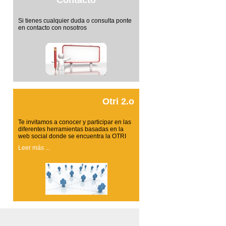
Contacto
Si tienes cualquier duda o consulta ponte
en contacto con nosotros
Otri 2.o
Te invitamos a conocer y participar en las
diferentes herramientas basadas en la
web social donde se encuentra la OTRI
Leer más ...