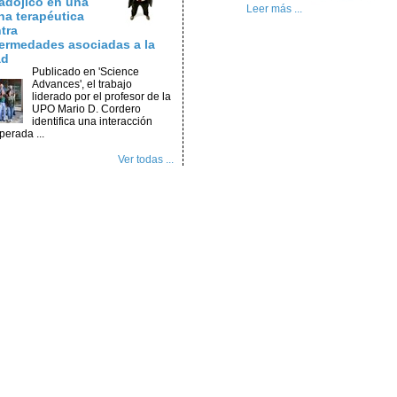
adójico en una
Leer más ...
na terapéutica
tra
ermedades asociadas a la
ad
Publicado en 'Science
Advances', el trabajo
liderado por el profesor de la
UPO Mario D. Cordero
identifica una interacción
perada ...
Ver todas ...