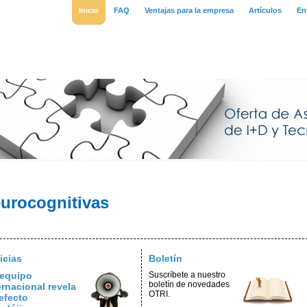
Inicio
FAQ
Ventajas para la empresa
Artículos
En
eurocognitivas
icias
Boletín
equipo
Suscríbete a nuestro
boletín de novedades
ernacional revela
OTRI.
efecto