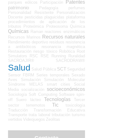
Patentes
parques eólicos
Participación
patrimonio
Pedagogía
perfumes
Personalidad Resistente
Personalización
Docente
pesticidas
plaguicidas
plataforma
procedimientos de aplicación de los
tributos
Proteómica
Proteosoma
Química
Químicas
Raman
reactores enzimáticos
Recursos naturales
Recursos Marinos
Rendimiento deportivo
residuos
resistencia
a antibióticos
resonancia magnética
Restauración
riesgo tóxico
Robótica
Root
Simulators
RSC
RSE
Running
Ruralidad
SACROAJIR®
SACRODRAW®
Salud
SCT
Salud Pública
Seguridad
Sensor FBRM
Series temporales
Sexado
Aves
Simulación
Simulación Molecular
Síndrome MELAS
smart cities
Social
socioeconómicos
Media
socialización
Sociología
Soft Computing
Software
spin-
Tecnologías
off
Suero lácteo
Tercer
Tic
sector
terremotos
toxicología
Traducción
Transformación Educativa
Transporte
trata laboral
tributación
turismo
vertidos
Videojuegos
Zeolitas