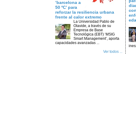
par
‘barcelona a
dia
50 ºC’ para
con
reforzar la resiliencia urbana
enf
frente al calor extremo
ed
La Universidad Pablo de
Olavide, a través de su
Empresa de Base
Tecnológica (EBT) ‘MSIG
Smart Management’, aporta
capacidades avanzadas ...
ines
Ver todos ...