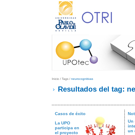
Inicio
/
Tags
/
neurocognitivas
Resultados del tag: n
Casos de éxito
Not
Un 
La UPO
int
participa en
un 
el proyecto