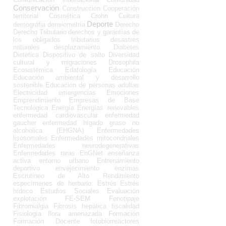
Conservación
Construcción
Cooperación
territorial
Cosmética
Crohn
Cultura
Deporte
demográfia
densiometría
Derecho
Derecho Tributario
derechos y garantías de
los obligados tributarios
desastres
naturales
desplazamiento
Diabetes
Dietética
Dispositivo de salto
Diversidad
cultural y migraciones
Drosophila
Ecosistémica
Edafología
Educación
Educación ambiental y desarrollo
sostenible
Educación de personas adultas
Electricidad
emergencias
Emociones
Emprendimiento
Empresas de Base
Tecnológica
Energía
Energías renovables
enfermedad cardiovascular
enfermedad
gaucher
enfermedad hígado graso no
alcohólica (EHGNA)
Enfermedades
lisosomales
Enfermedades mitocondriales
Enfermedades neurodegenerativas
Enfermedades raras
EnGNet
enseñanza
activa
entorno urbano
Entrenamiento
deportivo
envejecimiento
enzimas
Escrutineo de Alto Rendimiento
especímenes de herbario.
Estrés
Estrés
hídrico
Estudios Sociales
Evaluación
explotación
FE-SEM
Fenotipaje
Fibromialgia
Fibrosis hepática
fiscalidad
Fisiología
flora amenazada
Formación
Formación Docente
fotobiorreactores