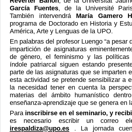
Reverter Bañón
, de la Universitat Jau
García Fuentes
, de la Université Par
También intervendrá
María Gamero H
programa de Doctorado en Historia y Est
América, Arte y Lenguas de la UPO.
En palabras del profesor Luengo “a pesar 
impartición de asignaturas eminentement
de género, el feminismo y las políticas 
índole patriarcal siguen estando presen
parte de las asignaturas que se imparten 
esta actividad se pretende sensibilizar a 
la necesidad tener en cuenta la perspec
materias del ámbito humanístico dentr
enseñanza-aprendizaje que se genera en la
Para
inscribirse en el seminario, y recib
es necesario escribir un correo ele
irespaldiza@upo.es
. La jornada cuent