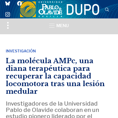
bluesky
facebook
instagram
Toggle
MENU
sidebar
&
navigation
INVESTIGACIÓN
La molécula AMPc, una
diana terapéutica para
recuperar la capacidad
locomotora tras una lesión
medular
Investigadores de la Universidad
Pablo de Olavide colaboran en un
estudio pionero liderado por el