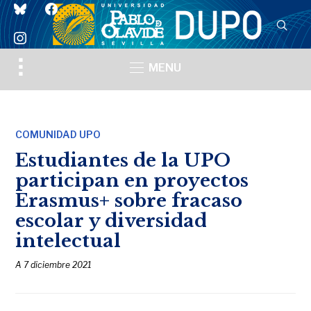
bluesky
facebook
instagram
Toggle
MENU
sidebar
&
navigation
COMUNIDAD UPO
Estudiantes de la UPO
participan en proyectos
Erasmus+ sobre fracaso
escolar y diversidad
intelectual
A
7 diciembre 2021