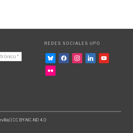
REDES SOCIALES UPO
bluesky
facebook
instagram
linkedin
youtube
flickr
villa) | CC BY-NC-ND 4.0