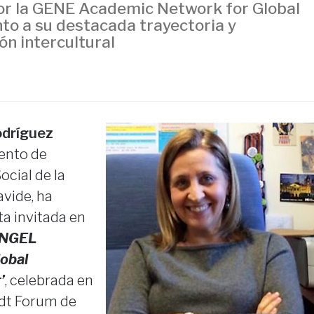
por la GENE Academic Network for Global
to a su destacada trayectoria y
ón intercultural
odríguez
ento de
ocial de la
vide, ha
a invitada en
NGEL
obal
’
, celebrada en
dt Forum de