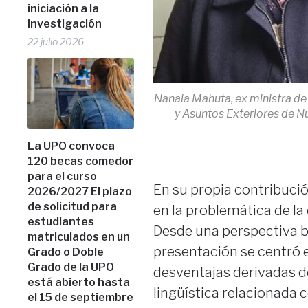
iniciación a la
investigación
22 julio 2026
Nanaia Mahuta, ex ministra de
y Asuntos Exteriores de N
La UPO convoca
120 becas comedor
para el curso
En su propia contribució
2026/2027 El plazo
de solicitud para
en la problemática de la
estudiantes
Desde una perspectiva 
matriculados en un
presentación se centró 
Grado o Doble
Grado de la UPO
desventajas derivadas de
está abierto hasta
lingüística relacionada
el 15 de septiembre