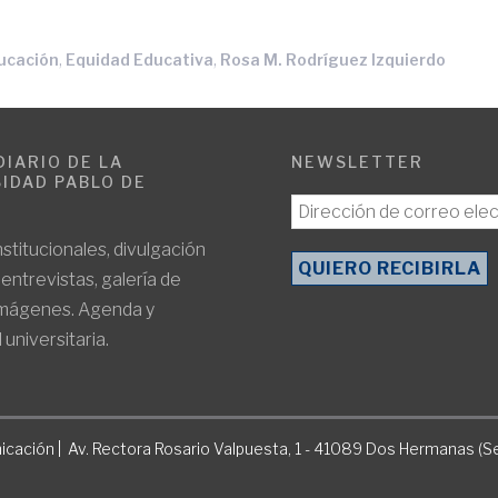
,
,
ucación
Equidad Educativa
Rosa M. Rodríguez Izquierdo
DIARIO DE LA
NEWSLETTER
IDAD PABLO DE
E
nstitucionales, divulgación
, entrevistas, galería de
imágenes. Agenda y
 universitaria.
icación | Av. Rectora Rosario Valpuesta, 1 - 41089 Dos Hermanas (Se