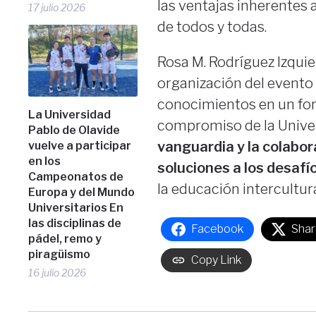
las ventajas inherentes 
17 julio 2026
de todos y todas.
Rosa M. Rodríguez Izquie
organización del evento 
conocimientos en un foro
La Universidad
compromiso de la Univer
Pablo de Olavide
vanguardia y la colabor
vuelve a participar
en los
soluciones a los desafí
Campeonatos de
la educación intercultural
Europa y del Mundo
Universitarios En
las disciplinas de
Facebook
Shar
pádel, remo y
piragüismo
Copy Link
16 julio 2026