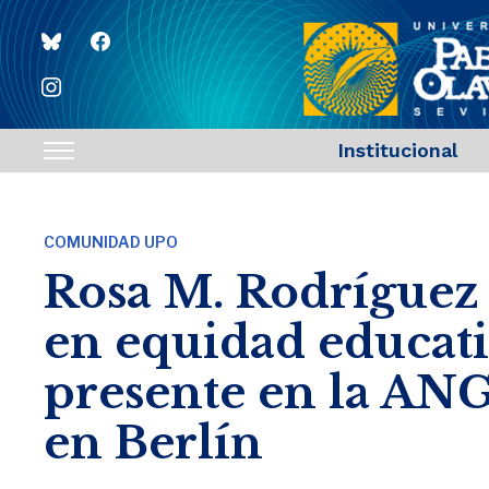
bluesky
facebook
instagram
Institucional
Toggle
sidebar
&
COMUNIDAD UPO
navigation
Rosa M. Rodríguez 
en equidad educati
presente en la AN
en Berlín