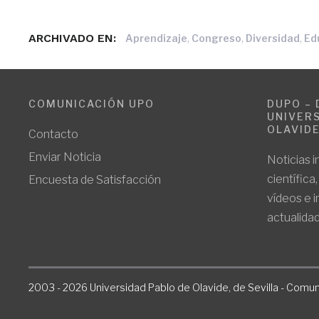
ARCHIVADO EN:
,
,
,
Aprendizaje
Congreso
Diversidad
Ed
COMUNICACIÓN UPO
DUPO – 
UNIVERS
OLAVID
Contacto
Enviar Noticia
Noticias i
científica
Encuesta de Satisfacción
vídeos e 
actualidad
2003 - 2026 Universidad Pablo de Olavide, de Sevilla - Comun