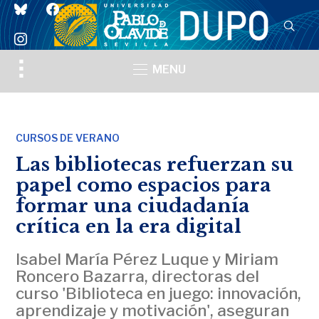
bluesky
facebook
instagram
Toggle
MENU
sidebar
&
navigation
CURSOS DE VERANO
Las bibliotecas refuerzan su
papel como espacios para
formar una ciudadanía
crítica en la era digital
Isabel María Pérez Luque y Miriam
Roncero Bazarra, directoras del
curso 'Biblioteca en juego: innovación,
aprendizaje y motivación', aseguran