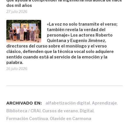
dos mil años
27 julio 2026
«La voz no solo transmite el verso;
también revela la verdad del
personaje» Los actores Roberto
Quintana y Eugenio Jiménez,
directores del curso sobre el monólogo y el verso
clásico, defienden que la técnica vocal solo adquiere
sentido cuando está al servicio de la emoción y la
palabra.
16 julio 2026
ARCHIVADO EN:
,
,
alfabetización digital
Aprendizaje
,
,
,
Biblioteca / CRAI
Cursos de verano
Digital
,
Formación Continua
Olavide en Carmona