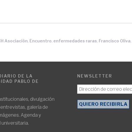
,
,
,
,
H Asociación
Encuentro
enfermedades raras
Francisco Oliva
DIARIO DE LA
NEWSLETTER
IDAD PABLO DE
E
nstitucionales, divulgación
, entrevistas, galería de
imágenes. Agenda y
 universitaria.