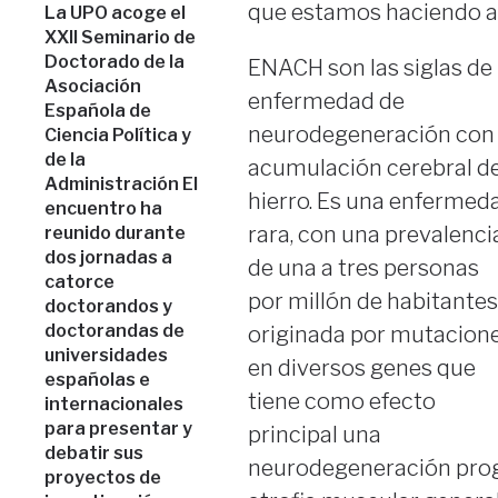
que estamos haciendo aq
La UPO acoge el
XXII Seminario de
Doctorado de la
ENACH son las siglas de 
Asociación
enfermedad de
Española de
neurodegeneración con
Ciencia Política y
de la
acumulación cerebral d
Administración El
hierro. Es una enfermed
encuentro ha
rara, con una prevalenci
reunido durante
dos jornadas a
de una a tres personas
catorce
por millón de habitantes
doctorandos y
doctorandas de
originada por mutacion
universidades
en diversos genes que
españolas e
tiene como efecto
internacionales
para presentar y
principal una
debatir sus
neurodegeneración progr
proyectos de