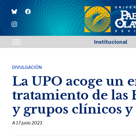
bluesky
facebook
instagram
Institucional
Toggle
sidebar
&
DIVULGACIÓN
navigation
La UPO acoge un e
tratamiento de las
y grupos clínicos y
A
17 junio 2023