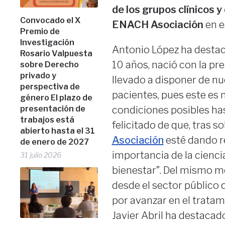
de los grupos clínicos 
Convocado el X
ENACH Asociación
en e
Premio de
Investigación
Antonio López ha desta
Rosario Valpuesta
10 años, nació con la pre
sobre Derecho
privado y
llevado a disponer de nu
perspectiva de
pacientes, pues este es 
género El plazo de
presentación de
condiciones posibles has
trabajos está
felicitado de que, tras so
abierto hasta el 31
Asociación
esté dando re
de enero de 2027
importancia de la cienci
31 julio 2026
bienestar”. Del mismo mo
desde el sector público q
por avanzar en el tratam
Javier Abril ha destacado 