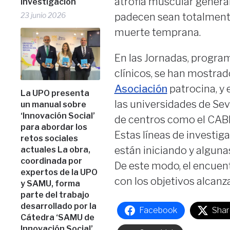
atrofia muscular genera
investigación
padecen sean totalmente
23 junio 2026
muerte temprana.
En las Jornadas, program
clínicos, se han mostrad
Asociación
patrocina, y 
La UPO presenta
las universidades de Sev
un manual sobre
‘Innovación Social’
de centros como el CABI
para abordar los
Estas líneas de investig
retos sociales
están iniciando y alguna
actuales La obra,
coordinada por
De este modo, el encuent
expertos de la UPO
con los objetivos alcanza
y SAMU, forma
parte del trabajo
desarrollado por la
Facebook
Shar
Cátedra ‘SAMU de
Innovación Social’