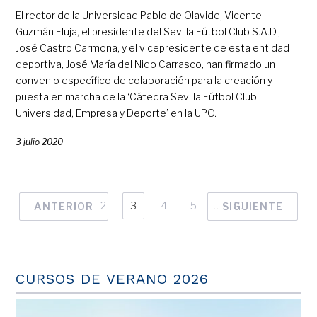
El rector de la Universidad Pablo de Olavide, Vicente
Guzmán Fluja, el presidente del Sevilla Fútbol Club S.A.D.,
José Castro Carmona, y el vicepresidente de esta entidad
deportiva, José María del Nido Carrasco, han firmado un
convenio específico de colaboración para la creación y
puesta en marcha de la ‘Cátedra Sevilla Fútbol Club:
Universidad, Empresa y Deporte’ en la UPO.
3 julio 2020
1
2
3
4
5
…
10
ANTERIOR
SIGUIENTE
CURSOS DE VERANO 2026