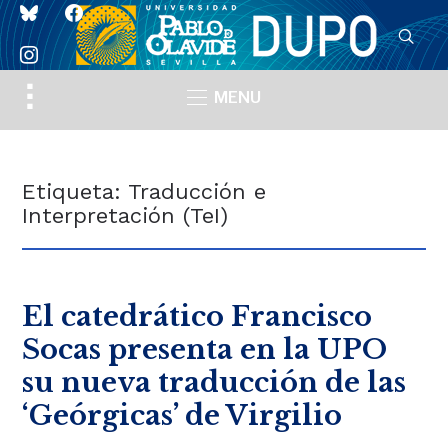
bluesky
facebook
instagram
Toggle
MENU
sidebar
&
navigation
Etiqueta:
Traducción e
Interpretación (TeI)
El catedrático Francisco
Socas presenta en la UPO
su nueva traducción de las
‘Geórgicas’ de Virgilio