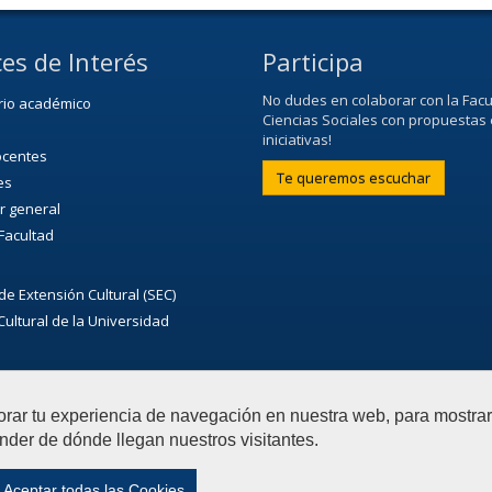
es de Interés
Participa
No dudes en colaborar con la Facu
rio académico
Ciencias Sociales con propuestas 
iniciativas!
ocentes
Te queremos escuchar
es
r general
 Facultad
de Extensión Cultural (SEC)
ultural de la Universidad
orar tu experiencia de navegación en nuestra web, para mostr
nder de dónde llegan nuestros visitantes.
ias Sociales
Contactar
|
Aviso Legal
|
Privacidad
|
Mapa 
Aceptar todas las Cookies