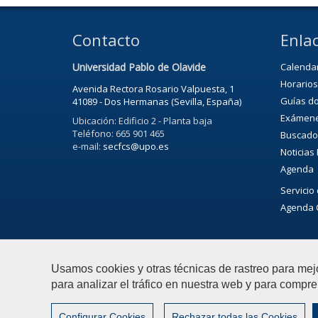
Contacto
Enlac
Universidad Pablo de Olavide
Calenda
Horarios
Avenida Rectora Rosario Valpuesta, 1
Guías d
41089 - Dos Hermanas (Sevilla, España)
Exámen
Ubicación: Edificio 2 - Planta baja
Teléfono: 665 901 465
Buscado
e-mail:
secfcs@upo.es
Noticias
Agenda
Servicio 
Agenda C
Usamos cookies y otras técnicas de rastreo para mej
para analizar el tráfico en nuestra web y para compre
© 2018 Universidad Pablo de Olavide - Facultad de Cienc
Configurar Cookies
Rechazar todas las Cookies