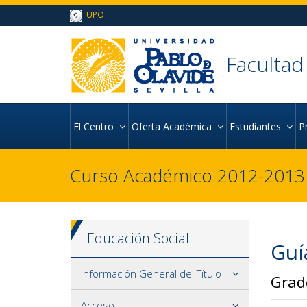
Ir al contenido principal de la página (alt + s)
UPO
Ir a la cabecera de la página (alt + c)
Ir al pie de la página (alt + p)
Ir al menú principal (alt + u)
Facultad
El Centro
Oferta Académica
Estudiantes
P
Curso Académico 2012-2013
Educación Social
Guí
Información General del Título
Grad
Acceso