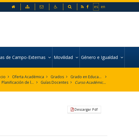
inicio
Mapa web
Contacto
Accesibilidad
Buscador
es
en
icas de Campo-Externas
Movilidad
Género e Igualdad
icio
Oferta Académica
Grados
Grado en Educación Social
Planificación de la Enseñanza
Guías Docentes
Curso Académico 2012-2013
Descargar Pdf