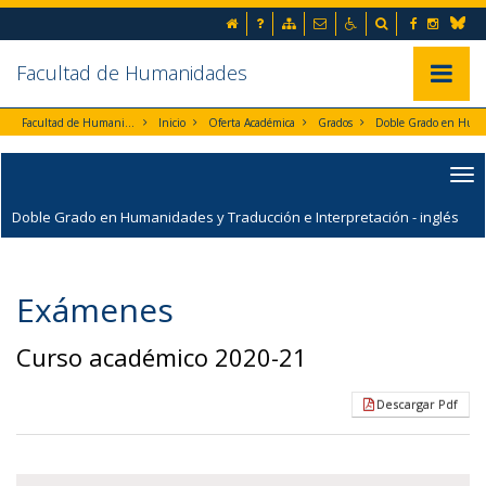
Ir al contenido principal de la página (alt + s)
Inicio
Preguntas frecuentes
Mapa web
Contacto
Accesibilidad
Buscador
Facebook
Instag
Ir a la cabecera de la página (alt + c)
Blues
Ir al pie de la página (alt + p)
Ir al menú principal (alt + u)
Facultad de Humanidades
Mostrar/
Facultad de Humanidades
Inicio
Oferta Académica
Grados
Doble Grado en Humanidades y Traducción e Interpretación - inglés
Doble Grado en Humanidades y Traducción e Interpretación - inglés
Exámenes
Curso académico 2020-21
Descargar Pdf