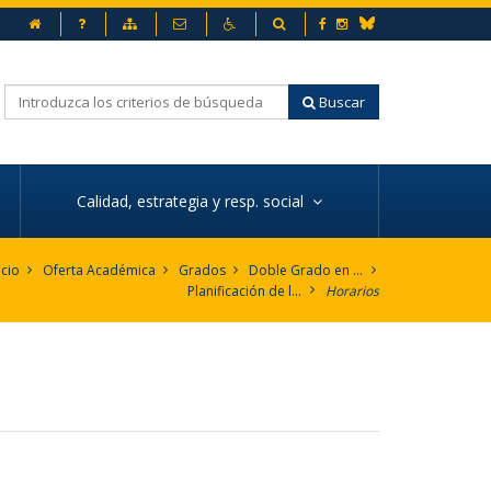
Inicio
Preguntas frecuentes
Mapa web
Contacto
Accesibilidad
Buscador
Facebook
Instagram
Bluesky
Buscar
Calidad, estrategia y resp. social
icio
Oferta Académica
Grados
Doble Grado en Humanidades y Traducción e Interpretación - inglés
Planificación de la enseñanza
Horarios