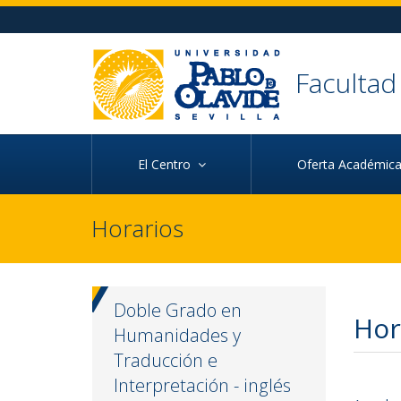
Ir al contenido principal de la página (alt + s)
Ir a la cabecera de la página (alt + c)
Ir al pie de la página (alt + p)
Ir al menú principal (alt + u)
Faculta
El Centro
Oferta Académi
Horarios
Doble Grado en
Hor
Humanidades y
Traducción e
Interpretación - inglés