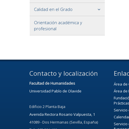
Calidad en el Grado
Orientación académica y
profesional
Contacto y localización
Enlac
Facultad de Humanidades
Área de 
Universidad Pablo de Olavide
Área de 
Fundació
Práctica
Edificio 2 Planta Baja
Servicio
Avenida Rectora Rosario Valpuesta, 1
Calenda
41089 - Dos Hermanas (Sevilla, España)
Servicio