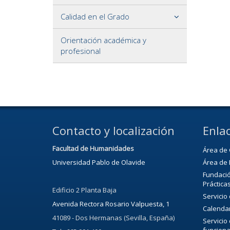
Calidad en el Grado
Orientación académica y
profesional
Contacto y localización
Enlac
Facultad de Humanidades
Área de 
Universidad Pablo de Olavide
Área de 
Fundació
Práctica
Edificio 2 Planta Baja
Servicio
Avenida Rectora Rosario Valpuesta, 1
Calenda
41089 - Dos Hermanas (Sevilla, España)
Servicio