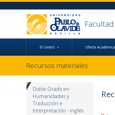
Ir al contenido principal de la página (alt + s)
Ir a la cabecera de la página (alt + c)
Ir al pie de la página (alt + p)
Ir al menú principal (alt + u)
Faculta
El Centro
Oferta Académi
Recursos materiales
Doble Grado en
Rec
Humanidades y
Traducción e
Interpretación - inglés