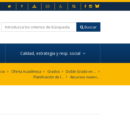
Inicio
Preguntas frecuentes
Mapa web
Contacto
Accesibilidad
Buscador
Facebook
Instagram
Bluesky
Buscar
Calidad, estrategia y resp. social
icio
Oferta Académica
Grados
Doble Grado en Humanidades y Traducción e Interpretación - inglés
Planificación de la enseñanza
Recursos materiales