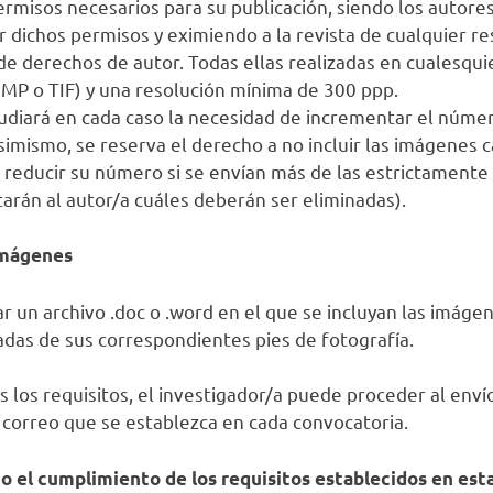
rmisos necesarios para su publicación, siendo los autore
 dichos permisos y eximiendo a la revista de cualquier r
n de derechos de autor. Todas ellas realizadas en cualesqu
 BMP o TIF) y una resolución mínima de 300 ppp.
tudiará en cada caso la necesidad de incrementar el número
Asimismo, se reserva el derecho a no incluir las imágenes c
 reducir su número si se envían más de las estrictamente
tarán al autor/a cuáles deberán ser eliminadas).
imágenes
 un archivo .doc o .word en el que se incluyan las imágene
as de sus correspondientes pies de fotografía.
 los requisitos, el investigador/a puede proceder al enví
correo que se establezca en cada convocatoria.
 el cumplimiento de los requisitos establecidos en esta