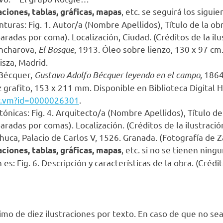
, etc. se seguirá los sigu
aciones, tablas, gráficas, mapas
nturas: Fig. 1. Autor/a (Nombre Apellidos), Título de la obr
aradas por coma). Localización, Ciudad. (Créditos de la ilu
oncharova,
El Bosque
, 1913. Óleo sobre lienzo, 130 x 97 c
sza, Madrid.
 Bécquer,
Gustavo Adolfo Bécquer leyendo en el campo
, 186
z grafito, 153 x 211 mm. Disponible en Biblioteca Digital 
er.vm?id=0000026301
.
ónicas: Fig. 4. Arquitecto/a (Nombre Apellidos), Título del
aradas por comas). Localización. (Créditos de la ilustració
chuca, Palacio de Carlos V, 1526. Granada. (Fotografía de 
, etc. si no se tienen ning
aciones, tablas, gráficas, mapas
es: Fig. 6. Descripción y características de la obra. (Crédit
mo de diez ilustraciones por texto. En caso de que no se