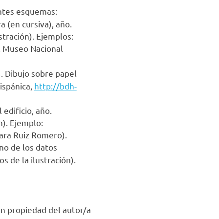
ientes esquemas:
a (en cursiva), año.
stración). Ejemplos:
m. Museo Nacional
4. Dibujo sobre papel
Hispánica,
http://bdh-
 edificio, año.
n). Ejemplo:
Zara Ruiz Romero).
uno de los datos
os de la ilustración).
an propiedad del autor/a