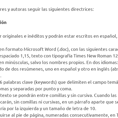
es y autoras seguir las siguientes directrices:
ción
 originales e inéditos y podrán estar escritos en español,
n formato Microsoft Word (.doc), con las siguientes carac
espaciado 1,15, texto con tipografía Times New Roman 12 
 en minúsculas, salvo los nombres propios. En dos idiomas:
do de dos resúmenes, uno en español y otro en inglés (ab
.
 6 palabras clave (keywords) que delimiten el campo temát
mas y separadas por punto y coma.
l texto se pondrán entre comillas y sin cursiva. Cuando las
carán, sin comillas ni cursivas, en un párrafo aparte que s
ría por la izquierda y un tamaño de letra de 10.
luirse al pie de página, numeradas consecutivamente, e