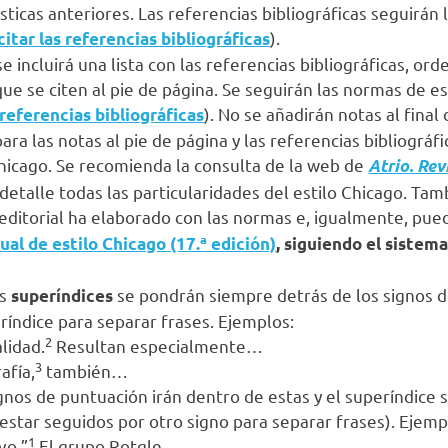
ísticas anteriores. Las referencias bibliográficas seguirá
).
itar las referencias bibliográficas
se incluirá una lista con las referencias bibliográficas, o
que se citen al pie de página. Se seguirán las normas de e
). No se añadirán notas al final 
referencias bibliográficas
ra las notas al pie de página y las referencias bibliográfi
Chicago. Se recomienda la consulta de la web de
Atrio. Rev
etalle todas las particularidades del estilo Chicago. Tam
editorial ha elaborado con las normas e, igualmente, pu
al de estilo Chicago (17.ª edición)
, siguiendo el sistema
os
se pondrán siempre detrás de los signos d
superíndices
eríndice para separar frases. Ejemplos:
2
lidad.
Resultan especialmente…
3
afía,
también…
ignos de puntuación irán dentro de estas y el superíndice s
n estar seguidos por otro signo para separar frases). Ejemp
1
vo.”
El grupo Rotgle…