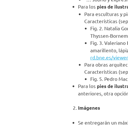
Para los
pies de ilustr
Para esculturas y pi
Características (sep
Fig. 2. Natalia G
Thyssen-Bornemi
Fig. 3. Valeriano
amarillento, lápi
rd.bne.es/view
Para obras arquitect
Características (sep
Fig. 5. Pedro Ma
Para los
pies de ilustr
anteriores, otra opción 
Imágenes
Se entregarán un máxi