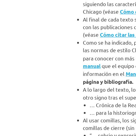
siguiendo las caracter
Chicago (véase
Cómo c
Al final de cada texto 
con las publicaciones 
(véase
Cómo citar las 
Como se ha indicado, pa
las normas de estilo 
para conocer con más d
que el equipo 
manual
información en el
Manu
página y bibliografía.
A lo largo del texto, l
otro signo tras el sup
… Crónica de la Rea
… para la historiogr
Al usar comillas, los s
comillas de cierre (si
“… sobrio y expresi