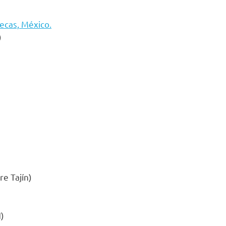
ecas, México.
)
e Tajín)
H)