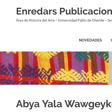
Saltar
Enredars Publicacio
al
contenido
Área de Historia del Arte – Universidad Pablo de Olavide – Sev
NOVEDADES
Abya Yala Wawgey