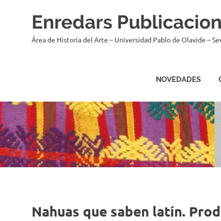
Saltar
Enredars Publicacio
al
contenido
Área de Historia del Arte – Universidad Pablo de Olavide – Sev
NOVEDADES
Nahuas que saben latín. Produ