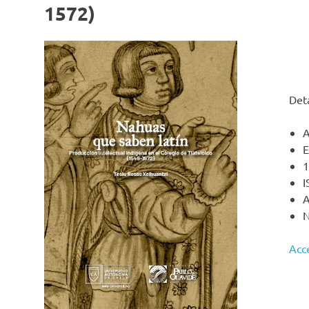
1572)
Deta
A
E
1
I
A
N
Acce