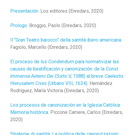
Presentación
. Los editores (Enredars, 2020)
Prologo
. Broggio, Paolo (Enredars, 2020)
Il “Gran Teatro barocco” della santità ibero-americana
.
Fagiolo, Marcello (Enredars, 2020)
El proceso de
Ius Condendum
para normativizar las
causas de beatificación y canonización: de la
Const.
Immensa Aeterni Dei
(Sixto V, 1588) al breve
Caelestis
Hierusalem Cives
(Urbano VIII, 1634)
. Hernández
Rodríguez, María Victoria (Enredars, 2020)
Los procesos de canonización en la Iglesia Católica:
Memoria histórica
. Piccone Camere, Carlos (Enredars,
2020)
Strategie di santità. La politica delle canonizzazioni