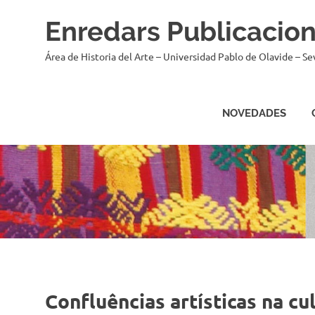
Saltar
Enredars Publicacio
al
contenido
Área de Historia del Arte – Universidad Pablo de Olavide – Sev
NOVEDADES
Confluências artísticas na c