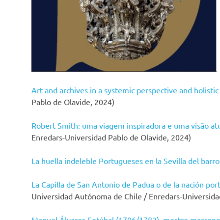
Art and archives in a systemic perspective and holistic
Pablo de Olavide, 2024)
Robert Smith: uma viagem inspiradora e uma visão atu
Enredars-Universidad Pablo de Olavide, 2024)
La huella indeleble Portugueses en la Sevilla del barr
La Capilla de San Antonio de Padua o de la nación por
Universidad Autónoma de Chile / Enredars-Universida
Manuel Álvares Setúbal (1706/1782), mestre marceneir