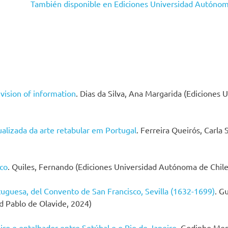
También disponible en Ediciones Universidad Autónom
 vision of information
. Dias da Silva, Ana Margarida (Ediciones
alizada da arte retabular em Portugal
. Ferreira Queirós, Carla
oco
. Quiles, Fernando (Ediciones Universidad Autónoma de Chile
tuguesa, del Convento de San Francisco, Sevilla (1632-1699)
. G
d Pablo de Olavide, 2024)
o e entalhador entre Setúbal e o Rio de Janeiro
. Godinho Men