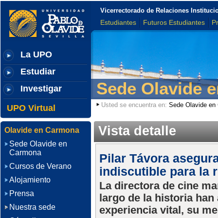
Vicerrectorado de Relaciones Institu
Estudiantes
Futuros Estudiantes
P
La UPO
Estudiar
Sede Olavide 
Investigar
Usted se encuentra en:
Sede Olavide en
UPO Virtual
Vista detalle
Olavide en Carmona
Sede Olavide en
Carmona
Pilar Távora asegur
Cursos de Verano
indiscutible para la 
Alojamiento
La directora de cine ma
Prensa
largo de la historia ha
Nuestra sede
experiencia vital, su m