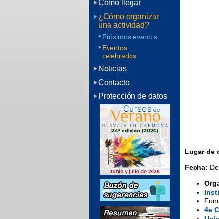
Cómo llegar
¿Cómo organizar
una actividad?
Próximos eventos
Eventos
celebrados
Noticias
Contacto
Protección de datos
Lugar de 
Fecha:
Del
Org
Inst
Fond
4e C
Univ