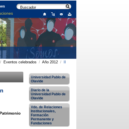
nes
uciones
/
Eventos celebrados
/
Año 2012
/
II
Universidad Pablo de
Olavide
ón
Diario de la
Universidad Pablo de
Olavide
Vdo. de Relaciones
Institucionales,
 Patrimonio
Formación
Permanente y
Fundaciones