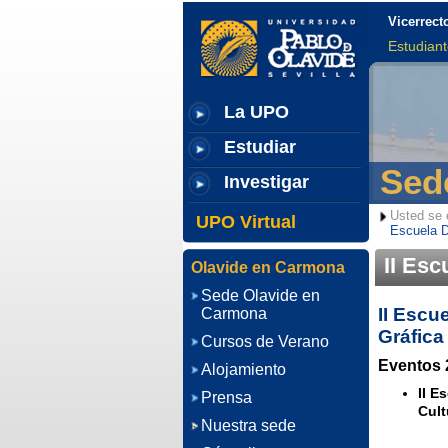
Vicerrect
Estudian
La UPO
Estudiar
Sed
Investigar
Usted se 
UPO Virtual
Escuela D
II Es
Olavide en Carmona
Sede Olavide en
II Escu
Carmona
Gráfica
Cursos de Verano
Eventos 
Alojamiento
II E
Prensa
Cult
Nuestra sede