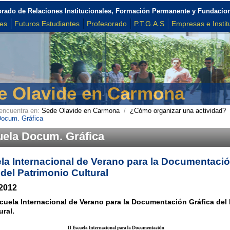
orado de Relaciones Institucionales, Formación Permanente y Fundacio
tes
Futuros Estudiantes
Profesorado
P.T.G.A.S
Empresas e Instit
e Olavide en Carmona
encuentra en:
Sede Olavide en Carmona
/
¿Cómo organizar una actividad?
ocum. Gráfica
cuela Docum. Gráfica
ela Internacional de Verano para la Documentaci
 del Patrimonio Cultural
2012
scuela Internacional de Verano para la Documentación Gráfica del
ural.