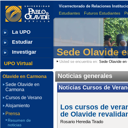
Vicerrectorado de Relaciones Institu
Estudiantes
Futuros Estudiantes
P
La UPO
Estudiar
Sede Olavide 
Investigar
Usted se encuentra en:
Sede Olavide en
UPO Virtual
Noticias generales
Olavide en Carmona
Sede Olavide en
Noticias Cursos de Veran
Carmona
Cursos de Verano
Alojamiento
Los cursos de veran
de Olavide revalida
Prensa
Resumen de
Rosario Heredia Tirado
noticias