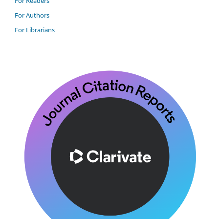
For Readers
For Authors
For Librarians