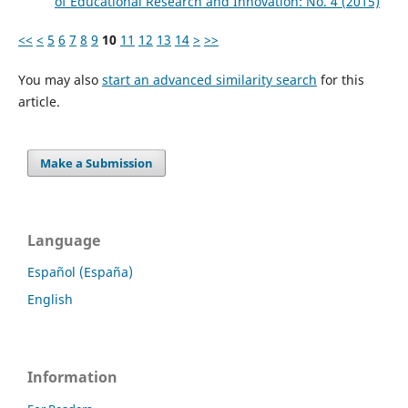
of Educational Research and Innovation: No. 4 (2015)
<<
<
5
6
7
8
9
10
11
12
13
14
>
>>
You may also
start an advanced similarity search
for this
article.
Make a Submission
Language
Español (España)
English
Information