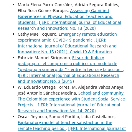
María Elena Parra-González, Adrián Segura-Robles,
Elba Rosa Gómez-Barajas,
Assessing Gamified
Experiences in Physical Education Teachers and
Students
,
IJERI: International Journal of Educational
Research and Innovation: No. 13 (2020)
Cathy Mae Toquero,
Emergency remote education
experiment amid COVID-19 pandemic
,
IJERI:
International Journal of Educational Research and
Innovation: No. 15 (2021): Covid-19 & Education
Fabrizio Manuel Sirignano,
El sur de Italia y
pedagogía - el compromiso político: un modelo de
"pedagogía sumergida " - entre la teoría y la acción.
,
IJERI: International Journal of Educational Research
and Innovation: No. 3 (2015)
W. Eduardo Ortega Torres, M. Alejandra Vahos Anaya,
José Antonio Sánchez Medina,
School and community.
The Colombian experience with Student Social Service
Projects.
,
IJERI: International Journal of Educational
Research and Innovation: No. 14 (2020)
Oscar Reynoso, Samuel Portillo, Lidia Castellanos,
Explanatory model of teacher satisfaction in the
remote teaching period
,
IJERI: International Journal of