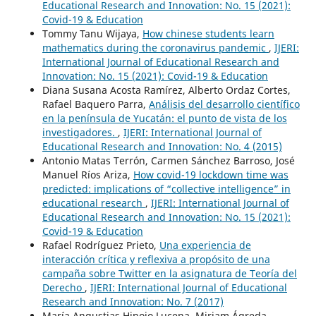
Educational Research and Innovation: No. 15 (2021):
Covid-19 & Education
Tommy Tanu Wijaya,
How chinese students learn
mathematics during the coronavirus pandemic
,
IJERI:
International Journal of Educational Research and
Innovation: No. 15 (2021): Covid-19 & Education
Diana Susana Acosta Ramírez, Alberto Ordaz Cortes,
Rafael Baquero Parra,
Análisis del desarrollo científico
en la península de Yucatán: el punto de vista de los
investigadores.
,
IJERI: International Journal of
Educational Research and Innovation: No. 4 (2015)
Antonio Matas Terrón, Carmen Sánchez Barroso, José
Manuel Ríos Ariza,
How covid-19 lockdown time was
predicted: implications of “collective intelligence” in
educational research
,
IJERI: International Journal of
Educational Research and Innovation: No. 15 (2021):
Covid-19 & Education
Rafael Rodríguez Prieto,
Una experiencia de
interacción crítica y reflexiva a propósito de una
campaña sobre Twitter en la asignatura de Teoría del
Derecho
,
IJERI: International Journal of Educational
Research and Innovation: No. 7 (2017)
María Angustias Hinojo Lucena, Miriam Ágreda-