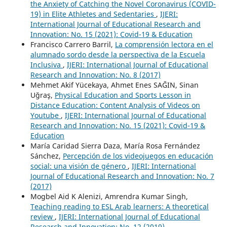
the Anxiety of Catching the Novel Coronavirus (COVID-
19) in Elite Athletes and Sedentaries
,
IJERI:
International Journal of Educational Research and
Innovation: No. 15 (2021): Covid-19 & Education
Francisco Carrero Barril,
La comprensión lectora en el
alumnado sordo desde la perspectiva de la Escuela
Inclusiva
,
IJERI: International Journal of Educational
Research and Innovation: No. 8 (2017)
Mehmet Akif Yücekaya, Ahmet Enes SAĞIN, Sinan
Uğraş,
Physical Education and Sports Lesson in
Distance Education: Content Analysis of Videos on
Youtube
,
IJERI: International Journal of Educational
Research and Innovation: No. 15 (2021): Covid-19 &
Education
María Caridad Sierra Daza, María Rosa Fernández
Sánchez,
Percepción de los videojuegos en educación
social: una visión de género
,
IJERI: International
Journal of Educational Research and Innovation: No. 7
(2017)
Mogbel Aid K Alenizi, Amrendra Kumar Singh,
Teaching reading to ESL Arab learners: A theoretical
review
,
IJERI: International Journal of Educational
Research and Innovation: No. 12 (2019)