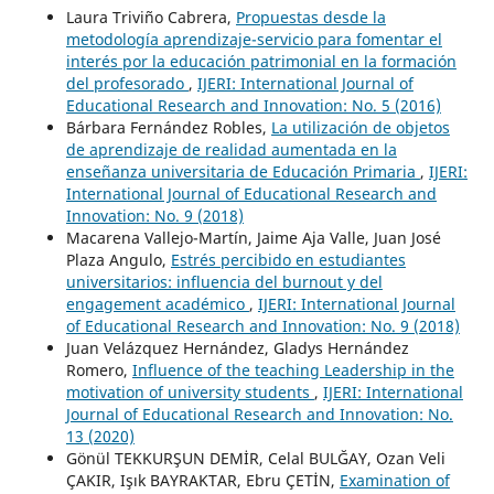
Laura Triviño Cabrera,
Propuestas desde la
metodología aprendizaje-servicio para fomentar el
interés por la educación patrimonial en la formación
del profesorado
,
IJERI: International Journal of
Educational Research and Innovation: No. 5 (2016)
Bárbara Fernández Robles,
La utilización de objetos
de aprendizaje de realidad aumentada en la
enseñanza universitaria de Educación Primaria
,
IJERI:
International Journal of Educational Research and
Innovation: No. 9 (2018)
Macarena Vallejo-Martín, Jaime Aja Valle, Juan José
Plaza Angulo,
Estrés percibido en estudiantes
universitarios: influencia del burnout y del
engagement académico
,
IJERI: International Journal
of Educational Research and Innovation: No. 9 (2018)
Juan Velázquez Hernández, Gladys Hernández
Romero,
Influence of the teaching Leadership in the
motivation of university students
,
IJERI: International
Journal of Educational Research and Innovation: No.
13 (2020)
Gönül TEKKURŞUN DEMİR, Celal BULĞAY, Ozan Veli
ÇAKIR, Işık BAYRAKTAR, Ebru ÇETİN,
Examination of