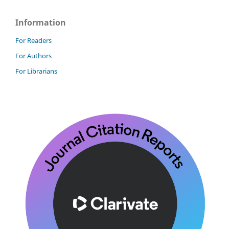
Information
For Readers
For Authors
For Librarians