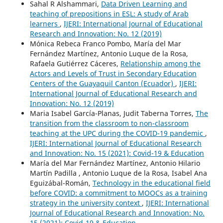
Sahal R Alshammari,
Data Driven Learning and
teaching of prepositions in ESL: A study of Arab
learners
,
IJERI: International Journal of Educational
Research and Innovation: No. 12 (2019)
Mónica Rebeca Franco Pombo, María del Mar
Fernández Martínez, Antonio Luque de la Rosa,
Rafaela Gutiérrez Cáceres,
Relationship among the
Actors and Levels of Trust in Secondary Education
Centers of the Guayaquil Canton (Ecuador)
,
IJERI:
International Journal of Educational Research and
Innovation: No. 12 (2019)
Maria Isabel García-Planas, Judit Taberna Torres,
The
transition from the classroom to non-classroom
teaching at the UPC during the COVID-19 pandemic
,
IJERI: International Journal of Educational Research
and Innovation: No. 15 (2021): Covid-19 & Education
María del Mar Fernández Martínez, Antonio Hilario
Martín Padilla , Antonio Luque de la Rosa, Isabel Ana
Eguizábal-Román,
Technology in the educational field
before COVID: a commitment to MOOCs as a training
strategy in the university context
,
IJERI: International
Journal of Educational Research and Innovation: No.
15 (2021): Covid-19 & Education