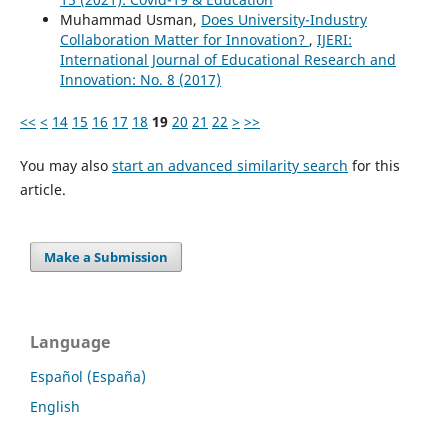
Muhammad Usman,
Does University-Industry
Collaboration Matter for Innovation?
,
IJERI:
International Journal of Educational Research and
Innovation: No. 8 (2017)
<<
<
14
15
16
17
18
19
20
21
22
>
>>
You may also
start an advanced similarity search
for this
article.
Make a Submission
Language
Español (España)
English