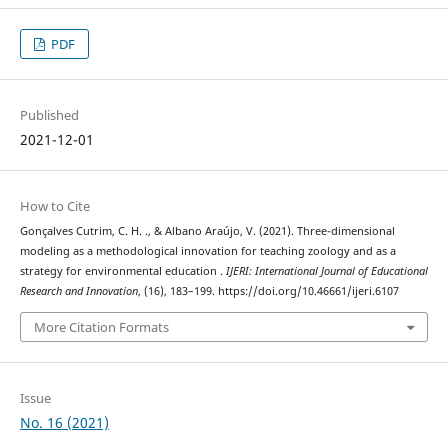
PDF
Published
2021-12-01
How to Cite
Gonçalves Cutrim, C. H. ., & Albano Araújo, V. (2021). Three-dimensional
modeling as a methodological innovation for teaching zoology and as a
strategy for environmental education .
IJERI: International Journal of Educational
Research and Innovation
, (16), 183–199. https://doi.org/10.46661/ijeri.6107
More Citation Formats
Issue
No. 16 (2021)