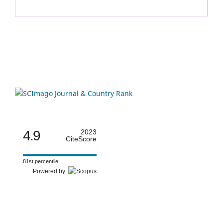
4.9
2023
CiteScore
81st percentile
Powered by