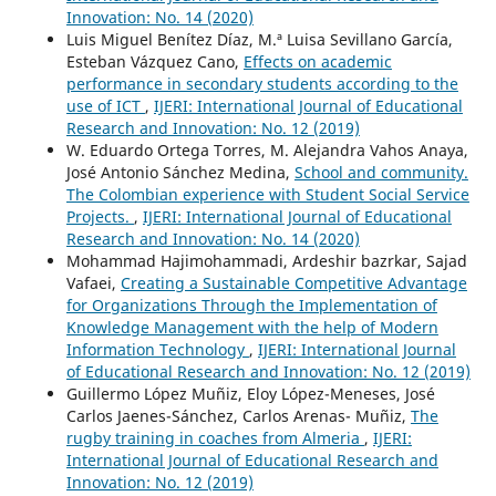
Innovation: No. 14 (2020)
Luis Miguel Benítez Díaz, M.ª Luisa Sevillano García,
Esteban Vázquez Cano,
Effects on academic
performance in secondary students according to the
use of ICT
,
IJERI: International Journal of Educational
Research and Innovation: No. 12 (2019)
W. Eduardo Ortega Torres, M. Alejandra Vahos Anaya,
José Antonio Sánchez Medina,
School and community.
The Colombian experience with Student Social Service
Projects.
,
IJERI: International Journal of Educational
Research and Innovation: No. 14 (2020)
Mohammad Hajimohammadi, Ardeshir bazrkar, Sajad
Vafaei,
Creating a Sustainable Competitive Advantage
for Organizations Through the Implementation of
Knowledge Management with the help of Modern
Information Technology
,
IJERI: International Journal
of Educational Research and Innovation: No. 12 (2019)
Guillermo López Muñiz, Eloy López-Meneses, José
Carlos Jaenes-Sánchez, Carlos Arenas- Muñiz,
The
rugby training in coaches from Almeria
,
IJERI:
International Journal of Educational Research and
Innovation: No. 12 (2019)