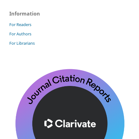
Information
For Readers
For Authors
For Librarians