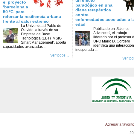
un efecto
el proyecto
paradójico en una
‘barcelona a
diana terapéutica
50 ºC’ para
contra
reforzar la resiliencia urbana
enfermedades asociadas a l
frente al calor extremo
edad
La Universidad Pablo de
Publicado en 'Science
Olavide, a través de su
Advances', el trabajo
Empresa de Base
liderado por el profesor d
Tecnológica (EBT) ‘MSIG
UPO Mario D. Cordero
Smart Management’, aporta
identifica una interacción
capacidades avanzadas ...
inesperada ...
Ver todos ...
Ver toda
Agregar a favorit
20