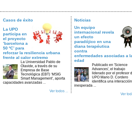
Casos de éxito
Noticias
Un equipo
La UPO
internacional revela
participa en
un efecto
el proyecto
paradójico en una
‘barcelona a
diana terapéutica
50 ºC’ para
contra
reforzar la resiliencia urbana
enfermedades asociadas a l
frente al calor extremo
edad
La Universidad Pablo de
Publicado en 'Science
Olavide, a través de su
Advances', el trabajo
Empresa de Base
liderado por el profesor d
Tecnológica (EBT) ‘MSIG
UPO Mario D. Cordero
Smart Management’, aporta
identifica una interacción
capacidades avanzadas ...
inesperada ...
Ver todos ...
Ver toda