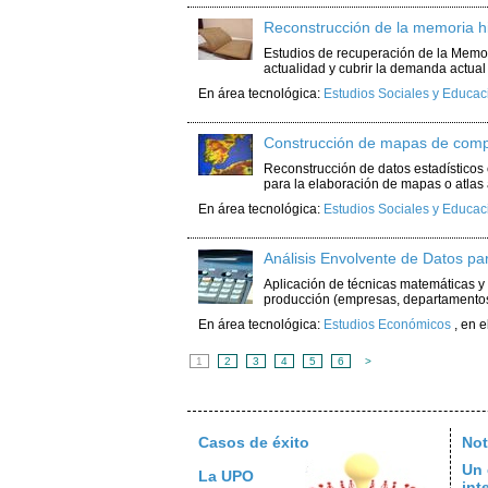
Reconstrucción de la memoria hi
Estudios de recuperación de la Memori
actualidad y cubrir la demanda actua
En área tecnológica:
Estudios Sociales y Educac
Construcción de mapas de compor
Reconstrucción de datos estadísticos 
para la elaboración de mapas o atlas
En área tecnológica:
Estudios Sociales y Educac
Análisis Envolvente de Datos par
Aplicación de técnicas matemáticas y 
producción (empresas, departamentos
En área tecnológica:
Estudios Económicos
,
en e
1
2
3
4
5
6
>
Casos de éxito
Not
Un 
La UPO
int