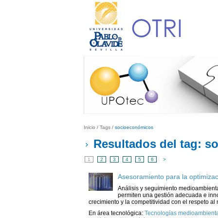
Inicio
/
Tags
/
socioeconómicos
Resultados del tag: 
1
2
3
4
5
6
>
Asesoramiento para la optimizac
Análisis y seguimiento medioambient
permiten una gestión adecuada e inno
crecimiento y la competitividad con el respeto a
En área tecnológica:
Tecnologías medioambiental