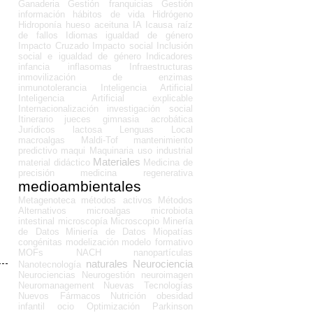
Ganaderia
Gestión franquicias
Gestión
información
hábitos de vida
Hidrógeno
Hidroponía
hueso aceituna
IA
Icausa raíz
de fallos
Idiomas
igualdad de género
Impacto Cruzado
Impacto social
Inclusión
social e igualdad de género
Indicadores
infancia
inflasomas
Infraestructuras
inmovilización de enzimas
inmunotolerancia
Inteligencia Artificial
Inteligencia Artificial explicable
Internacionalización
investigación social
Itinerario
jueces gimnasia acrobática
Jurídicos
lactosa
Lenguas
Local
macroalgas
Maldi-Tof
mantenimiento
predictivo
maqui
Maquinaria uso industrial
Materiales
material didáctico
Medicina de
precisión
medicina regenerativa
medioambientales
Metagenoteca
métodos activos
Métodos
Alternativos
microalgas
microbiota
intestinal
microscopía
Microscopio
Minería
de Datos
Miniería de Datos
Miopatías
congénitas
modelización
modelo formativo
MOFs
NACH
nanopartículas
naturales
Neurociencia
Nanotecnología
Neurociencias
Neurogestión
neuroimagen
Neuromanagement
Nuevas Tecnologías
Nuevos Fármacos
Nutrición
obesidad
infantil
ocio
Optimización
Parkinson