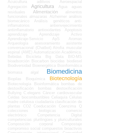
Acuicultura
aditivos
Aeroespacial
Agricultura
Agregación
Agua
aguas
Alimentación
residuales
alimentos
funcionales
almazaras
Alzheimer
análisis
biomecánico
Análisis genéticos
anti-
inflamatorios
antienvejecimiento
antiinflamatorio
antioxidantes
Apoptosis
aprendizaje
Aprendizaje Activo
Aprendizaje-Servicio
ApS
Aromas
Arqueología
asesoramiento
asistente
conversacional (Chatbot)
Atrofia muscular
espinal (AME)
Automatización Académica.
Bebidas
Bicicleta
Big Data
BIO-MS
bioadsorción
Biocarbon
biocidas
biodiesel
Biodiversidad
Bioenergética
Bioinformática
Biomedicina
biomasa algal
Biotecnología
Biopilas
Bioquímica
Biotecnología Bioinformática
bombas de
destoxificación
bombas destoxificación
Bullying
C.elegans
Cáncer
cardiovascular
Celdas biocombustibles
Celiaquía
Células
madre
celulosa
ciudadanía
clasificación de
plantas
CO2
Coeducación
Coenzima Q
colecciones biológicas
comercio
electrónico
Competencia Digital
competencias plurilingües y pluriculturales
Composición corporal
Compostaje
compromiso social
compuestos bioactivos
Comunicación internacional
Comunidad