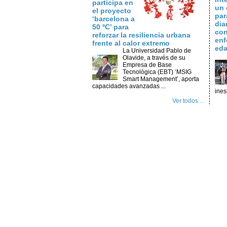
participa en
un 
el proyecto
par
‘barcelona a
dia
50 ºC’ para
con
reforzar la resiliencia urbana
enf
frente al calor extremo
ed
La Universidad Pablo de
Olavide, a través de su
Empresa de Base
Tecnológica (EBT) ‘MSIG
Smart Management’, aporta
capacidades avanzadas ...
ines
Ver todos ...