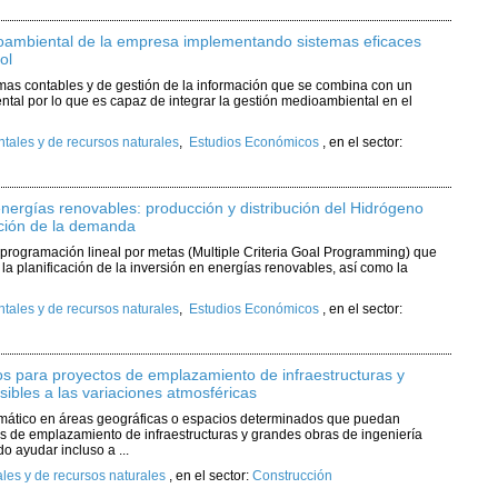
ioambiental de la empresa implementando sistemas eficaces
ol
mas contables y de gestión de la información que se combina con un
tal por lo que es capaz de integrar la gestión medioambiental en el
ales y de recursos naturales
,
Estudios Económicos
,
en el sector:
 energías renovables: producción y distribución del Hidrógeno
nción de la demanda
e programación lineal por metas (Multiple Criteria Goal Programming) que
la planificación de la inversión en energías renovables, así como la
ales y de recursos naturales
,
Estudios Económicos
,
en el sector:
cos para proyectos de emplazamiento de infraestructuras y
ibles a las variaciones atmosféricas
limático en áreas geográficas o espacios determinados que puedan
os de emplazamiento de infraestructuras y grandes obras de ingeniería
o ayudar incluso a ...
es y de recursos naturales
,
en el sector:
Construcción