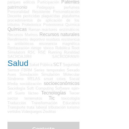
Patentes
parques eólicos
Participación
patrimonio
Pedagogía
perfumes
Personalidad Resistente
Personalización
Docente
pesticidas
plaguicidas
plataforma
procedimientos de aplicación de los
tributos
Proteómica
Proteosoma
Química
Químicas
Raman
reactores enzimáticos
Recursos naturales
Recursos Marinos
Rendimiento deportivo
residuos
resistencia
a antibióticos
resonancia magnética
Restauración
riesgo tóxico
Robótica
Root
Simulators
RSC
RSE
Running
Ruralidad
SACROAJIR®
SACRODRAW®
Salud
SCT
Salud Pública
Seguridad
Sensor FBRM
Series temporales
Sexado
Aves
Simulación
Simulación Molecular
Síndrome MELAS
smart cities
Social
socioeconómicos
Media
socialización
Sociología
Soft Computing
Software
spin-
Tecnologías
off
Suero lácteo
Tercer
Tic
sector
terremotos
toxicología
Traducción
Transformación Educativa
Transporte
trata laboral
tributación
turismo
vertidos
Videojuegos
Zeolitas