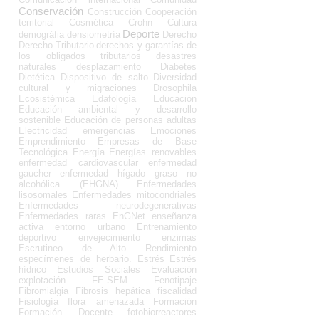
Conservación
Construcción
Cooperación
territorial
Cosmética
Crohn
Cultura
Deporte
demográfia
densiometría
Derecho
Derecho Tributario
derechos y garantías de
los obligados tributarios
desastres
naturales
desplazamiento
Diabetes
Dietética
Dispositivo de salto
Diversidad
cultural y migraciones
Drosophila
Ecosistémica
Edafología
Educación
Educación ambiental y desarrollo
sostenible
Educación de personas adultas
Electricidad
emergencias
Emociones
Emprendimiento
Empresas de Base
Tecnológica
Energía
Energías renovables
enfermedad cardiovascular
enfermedad
gaucher
enfermedad hígado graso no
alcohólica (EHGNA)
Enfermedades
lisosomales
Enfermedades mitocondriales
Enfermedades neurodegenerativas
Enfermedades raras
EnGNet
enseñanza
activa
entorno urbano
Entrenamiento
deportivo
envejecimiento
enzimas
Escrutineo de Alto Rendimiento
especímenes de herbario.
Estrés
Estrés
hídrico
Estudios Sociales
Evaluación
explotación
FE-SEM
Fenotipaje
Fibromialgia
Fibrosis hepática
fiscalidad
Fisiología
flora amenazada
Formación
Formación Docente
fotobiorreactores