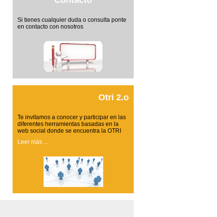
Contacto
Si tienes cualquier duda o consulta ponte
en contacto con nosotros
Otri 2.o
Te invitamos a conocer y participar en las
diferentes herramientas basadas en la
web social donde se encuentra la OTRI
Leer más ...