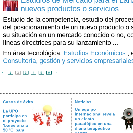
Estudios de Mercado para el La
nuevos productos o servicios
Estudio de la competencia, estudio del proce
del posicionamiento de un nuevo producto o s
su situación en un mercado conocido o no, con 
líneas directrices para su lanzamiento ...
En área tecnológica:
Estudios Económicos
,
Consultoría, gestión y servicios empresariale
<
1
2
3
4
5
6
>
Casos de éxito
Noticias
Un equipo
La UPO
internacional revela
participa en
un efecto
el proyecto
paradójico en una
‘barcelona a
diana terapéutica
50 ºC’ para