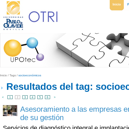
Inicio
Inicio
/
Tags
/
socioeconómicos
Resultados del tag: socio
<
1
2
3
4
5
6
>
Asesoramiento a las empresas en
de su gestión
Servicios de diagnóstico integral e implantac