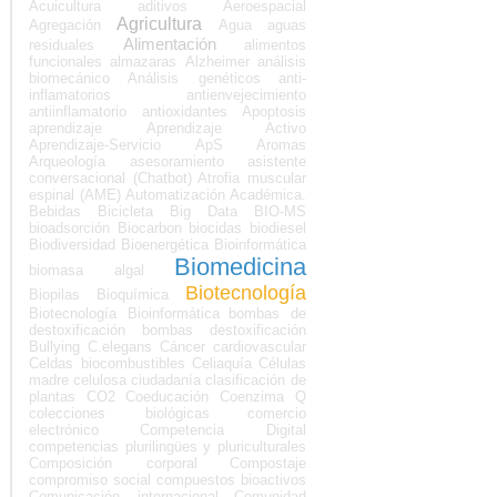
Acuicultura
aditivos
Aeroespacial
Agricultura
Agregación
Agua
aguas
Alimentación
residuales
alimentos
funcionales
almazaras
Alzheimer
análisis
biomecánico
Análisis genéticos
anti-
inflamatorios
antienvejecimiento
antiinflamatorio
antioxidantes
Apoptosis
aprendizaje
Aprendizaje Activo
Aprendizaje-Servicio
ApS
Aromas
Arqueología
asesoramiento
asistente
conversacional (Chatbot)
Atrofia muscular
espinal (AME)
Automatización Académica.
Bebidas
Bicicleta
Big Data
BIO-MS
bioadsorción
Biocarbon
biocidas
biodiesel
Biodiversidad
Bioenergética
Bioinformática
Biomedicina
biomasa algal
Biotecnología
Biopilas
Bioquímica
Biotecnología Bioinformática
bombas de
destoxificación
bombas destoxificación
Bullying
C.elegans
Cáncer
cardiovascular
Celdas biocombustibles
Celiaquía
Células
madre
celulosa
ciudadanía
clasificación de
plantas
CO2
Coeducación
Coenzima Q
colecciones biológicas
comercio
electrónico
Competencia Digital
competencias plurilingües y pluriculturales
Composición corporal
Compostaje
compromiso social
compuestos bioactivos
Comunicación internacional
Comunidad