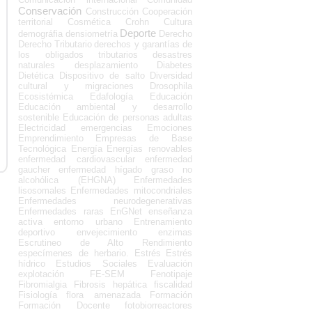
Conservación
Construcción
Cooperación
territorial
Cosmética
Crohn
Cultura
Deporte
demográfia
densiometría
Derecho
Derecho Tributario
derechos y garantías de
los obligados tributarios
desastres
naturales
desplazamiento
Diabetes
Dietética
Dispositivo de salto
Diversidad
cultural y migraciones
Drosophila
Ecosistémica
Edafología
Educación
Educación ambiental y desarrollo
sostenible
Educación de personas adultas
Electricidad
emergencias
Emociones
Emprendimiento
Empresas de Base
Tecnológica
Energía
Energías renovables
enfermedad cardiovascular
enfermedad
gaucher
enfermedad hígado graso no
alcohólica (EHGNA)
Enfermedades
lisosomales
Enfermedades mitocondriales
Enfermedades neurodegenerativas
Enfermedades raras
EnGNet
enseñanza
activa
entorno urbano
Entrenamiento
deportivo
envejecimiento
enzimas
Escrutineo de Alto Rendimiento
especímenes de herbario.
Estrés
Estrés
hídrico
Estudios Sociales
Evaluación
explotación
FE-SEM
Fenotipaje
Fibromialgia
Fibrosis hepática
fiscalidad
Fisiología
flora amenazada
Formación
Formación Docente
fotobiorreactores