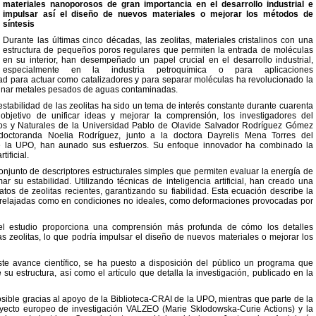
materiales nanoporosos de gran importancia en el desarrollo industrial e
impulsar así el diseño de nuevos materiales o mejorar los métodos de
síntesis
Durante las últimas cinco décadas, las zeolitas, materiales cristalinos con una
estructura de pequeños poros regulares que permiten la entrada de moléculas
en su interior, han desempeñado un papel crucial en el desarrollo industrial,
especialmente en la industria petroquímica o para aplicaciones
d para actuar como catalizadores y para separar moléculas ha revolucionado la
liminar metales pesados de aguas contaminadas.
a estabilidad de las zeolitas ha sido un tema de interés constante durante cuarenta
 objetivo de unificar ideas y mejorar la comprensión, los investigadores del
os y Naturales de la Universidad Pablo de Olavide Salvador Rodríguez Gómez
doctoranda Noelia Rodríguez, junto a la doctora Dayrelis Mena Torres del
e la UPO, han aunado sus esfuerzos. Su enfoque innovador ha combinado la
tificial.
onjunto de descriptores estructurales simples que permiten evaluar la energía de
ar su estabilidad. Utilizando técnicas de inteligencia artificial, han creado una
tos de zeolitas recientes, garantizando su fiabilidad. Esta ecuación describe la
as relajadas como en condiciones no ideales, como deformaciones provocadas por
, el estudio proporciona una comprensión más profunda de cómo los detalles
las zeolitas, lo que podría impulsar el diseño de nuevos materiales o mejorar los
ste avance científico, se ha puesto a disposición del público un programa que
e su estructura, así como el artículo que detalla la investigación, publicado en la
osible gracias al apoyo de la Biblioteca-CRAI de la UPO, mientras que parte de la
royecto europeo de investigación VALZEO (Marie Sklodowska-Curie Actions) y la