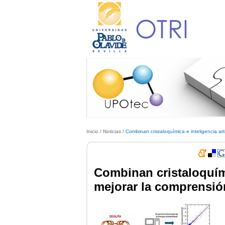
Inicio
/
Noticias
/
Combinan cristaloquímica e inteligencia arti
Combinan cristaloquímic
mejorar la comprensión