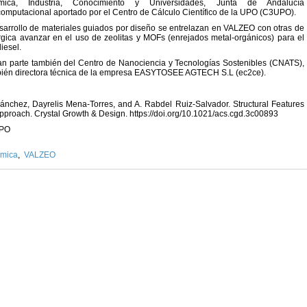
ica, Industria, Conocimiento y Universidades, Junta de Andalucía
putacional aportado por el Centro de Cálculo Científico de la UPO (C3UPO).
esarrollo de materiales guiados por diseño se entrelazan en VALZEO con otras de
gica avanzar en el uso de zeolitas y MOFs (enrejados metal-orgánicos) para el
diesel.
an parte también del Centro de Nanociencia y Tecnologías Sostenibles (CNATS),
mbién directora técnica de la empresa EASYTOSEE AGTECH S.L (ec2ce).
ánchez, Dayrelis Mena-Torres, and A. Rabdel Ruiz-Salvador. Structural Features
 Approach. Crystal Growth & Design. https://doi.org/10.1021/acs.cgd.3c00893
UPO
ímica
,
VALZEO