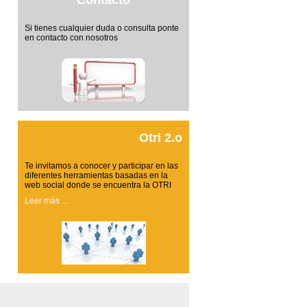
Contacto
Si tienes cualquier duda o consulta ponte
en contacto con nosotros
Otri 2.o
Te invitamos a conocer y participar en las
diferentes herramientas basadas en la
web social donde se encuentra la OTRI
Leer más ...