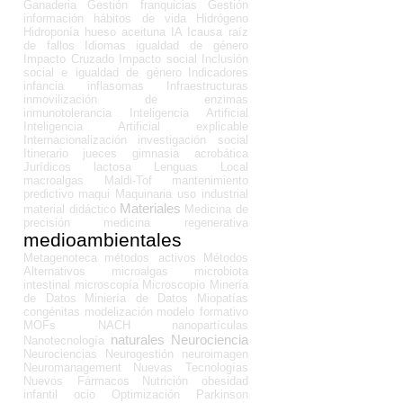
Ganaderia
Gestión franquicias
Gestión
información
hábitos de vida
Hidrógeno
Hidroponía
hueso aceituna
IA
Icausa raíz
de fallos
Idiomas
igualdad de género
Impacto Cruzado
Impacto social
Inclusión
social e igualdad de género
Indicadores
infancia
inflasomas
Infraestructuras
inmovilización de enzimas
inmunotolerancia
Inteligencia Artificial
Inteligencia Artificial explicable
Internacionalización
investigación social
Itinerario
jueces gimnasia acrobática
Jurídicos
lactosa
Lenguas
Local
macroalgas
Maldi-Tof
mantenimiento
predictivo
maqui
Maquinaria uso industrial
Materiales
material didáctico
Medicina de
precisión
medicina regenerativa
medioambientales
Metagenoteca
métodos activos
Métodos
Alternativos
microalgas
microbiota
intestinal
microscopía
Microscopio
Minería
de Datos
Miniería de Datos
Miopatías
congénitas
modelización
modelo formativo
MOFs
NACH
nanopartículas
naturales
Neurociencia
Nanotecnología
Neurociencias
Neurogestión
neuroimagen
Neuromanagement
Nuevas Tecnologías
Nuevos Fármacos
Nutrición
obesidad
infantil
ocio
Optimización
Parkinson