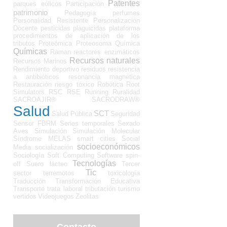
Patentes
parques eólicos
Participación
patrimonio
Pedagogía
perfumes
Personalidad Resistente
Personalización
Docente
pesticidas
plaguicidas
plataforma
procedimientos de aplicación de los
tributos
Proteómica
Proteosoma
Química
Químicas
Raman
reactores enzimáticos
Recursos naturales
Recursos Marinos
Rendimiento deportivo
residuos
resistencia
a antibióticos
resonancia magnética
Restauración
riesgo tóxico
Robótica
Root
Simulators
RSC
RSE
Running
Ruralidad
SACROAJIR®
SACRODRAW®
Salud
SCT
Salud Pública
Seguridad
Sensor FBRM
Series temporales
Sexado
Aves
Simulación
Simulación Molecular
Síndrome MELAS
smart cities
Social
socioeconómicos
Media
socialización
Sociología
Soft Computing
Software
spin-
Tecnologías
off
Suero lácteo
Tercer
Tic
sector
terremotos
toxicología
Traducción
Transformación Educativa
Transporte
trata laboral
tributación
turismo
vertidos
Videojuegos
Zeolitas