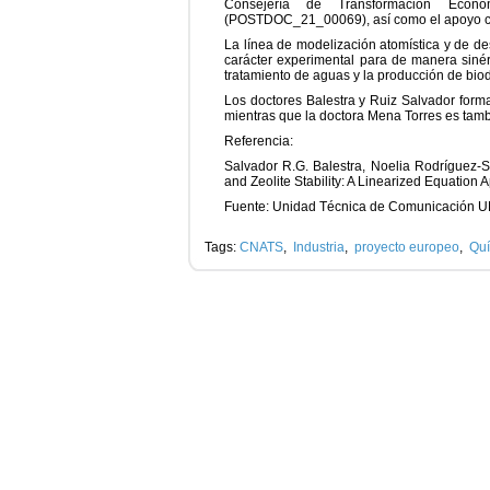
Consejería de Transformación Económ
(POSTDOC_21_00069), así como el apoyo com
La línea de modelización atomística y de d
carácter experimental para de manera sinér
tratamiento de aguas y la producción de bio
Los doctores Balestra y Ruiz Salvador form
mientras que la doctora Mena Torres es ta
Referencia:
Salvador R.G. Balestra, Noelia Rodríguez-S
and Zeolite Stability: A Linearized Equation
Fuente: Unidad Técnica de Comunicación 
Tags:
CNATS
,
Industria
,
proyecto europeo
,
Qu