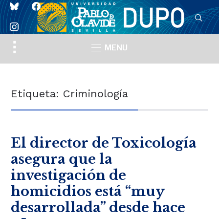
bluesky
facebook
instagram
Toggle
MENU
sidebar
&
navigation
Etiqueta:
Criminología
El director de Toxicología
asegura que la
investigación de
homicidios está “muy
desarrollada” desde hace