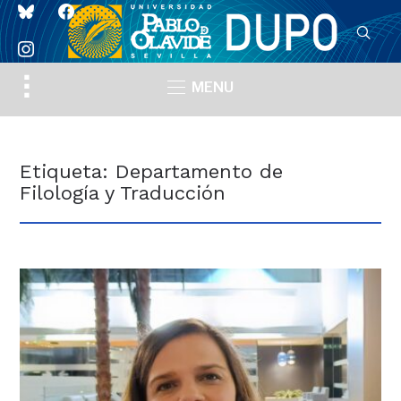
bluesky
facebook
instagram
Toggle
MENU
sidebar
&
navigation
Etiqueta:
Departamento de
Filología y Traducción