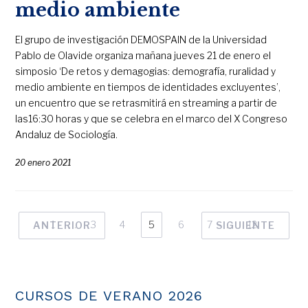
medio ambiente
El grupo de investigación DEMOSPAIN de la Universidad
Pablo de Olavide organiza mañana jueves 21 de enero el
simposio ‘De retos y demagogias: demografía, ruralidad y
medio ambiente en tiempos de identidades excluyentes’,
un encuentro que se retrasmitirá en streaming a partir de
las16:30 horas y que se celebra en el marco del X Congreso
Andaluz de Sociología.
20 enero 2021
1
…
3
4
5
6
7
…
12
ANTERIOR
SIGUIENTE
CURSOS DE VERANO 2026