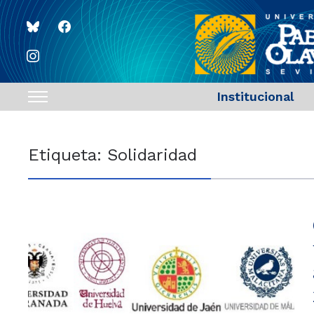
bluesky
facebook
instagram
Institucional
Toggle
sidebar
&
Etiqueta:
Solidaridad
navigation