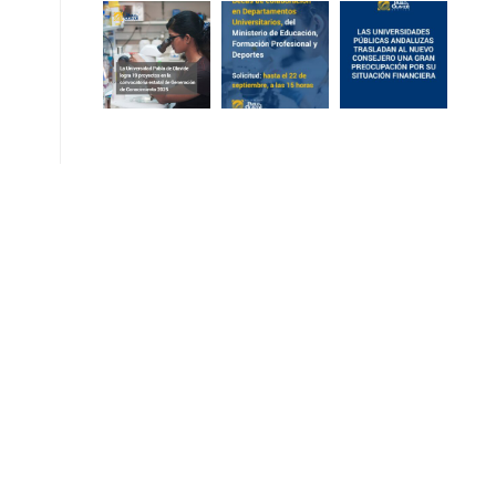
d
a
e