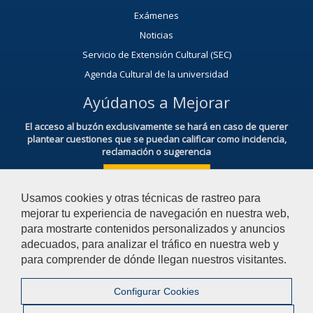
Exámenes
Noticias
Servicio de Extensión Cultural (SEC)
Agenda Cultural de la universidad
Ayúdanos a Mejorar
El acceso al buzón exclusivamente se hará en caso de querer
plantear cuestiones que se puedan calificar como incidencia,
reclamación o sugerencia
Acceso al Buzón IRSF
Usamos cookies y otras técnicas de rastreo para
mejorar tu experiencia de navegación en nuestra web,
para mostrarte contenidos personalizados y anuncios
adecuados, para analizar el tráfico en nuestra web y
para comprender de dónde llegan nuestros visitantes.
© 2026 Universidad Pablo de Olavide - Facultad de Derecho
Configurar Cookies
Contactar
|
Aviso Legal
|
Privacidad
|
Mapa web