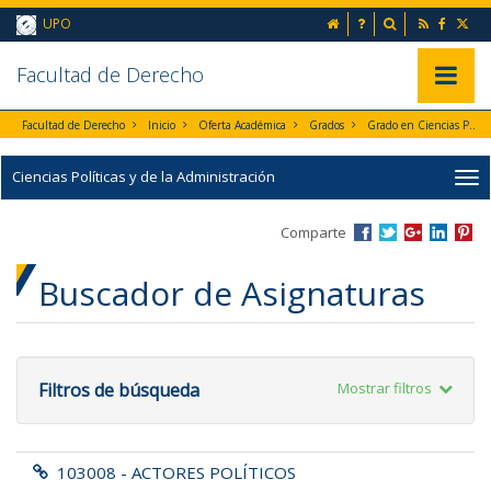
Ir al contenido principal de la página (alt + s)
inicio
Preguntas frecuent
Buscador
UPO
Ir a la cabecera de la página (alt + c)
Ir al pie de la página (alt + p)
Ir al menú principal (alt + u)
Faculta
d de Derecho
Mostrar/
Facultad de Derecho
Inicio
Oferta Académica
Grados
Grado en Ciencias Políticas y de la Administración
Ciencias Políticas y de la Administración
Comparte
Buscador de Asignaturas
Filtros de búsqueda
Mostrar filtros
103008 - ACTORES POLÍTICOS