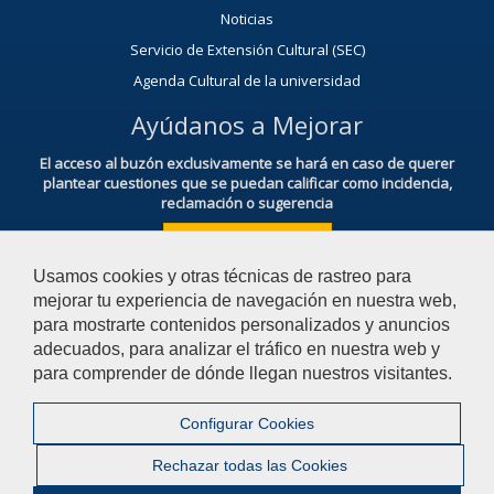
Noticias
Servicio de Extensión Cultural (SEC)
Agenda Cultural de la universidad
Ayúdanos a Mejorar
El acceso al buzón exclusivamente se hará en caso de querer
plantear cuestiones que se puedan calificar como incidencia,
reclamación o sugerencia
Acceso al Buzón IRSF
Usamos cookies y otras técnicas de rastreo para
mejorar tu experiencia de navegación en nuestra web,
para mostrarte contenidos personalizados y anuncios
adecuados, para analizar el tráfico en nuestra web y
para comprender de dónde llegan nuestros visitantes.
© 2026 Universidad Pablo de Olavide - Facultad de Derecho
Configurar Cookies
Contactar
|
Aviso Legal
|
Privacidad
|
Mapa web
Rechazar todas las Cookies
|
Configurar cookies