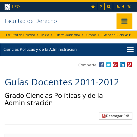
Ir al contenido principal de la página (alt + s)
inicio
Preguntas frecuent
Buscador
UPO
Ir a la cabecera de la página (alt + c)
Ir al pie de la página (alt + p)
Ir al menú principal (alt + u)
Faculta
d de Derecho
Mostrar/
Facultad de Derecho
Inicio
Oferta Académica
Grados
Grado en Ciencias Políticas y de la Administración
Ciencias Políticas y de la Administración
Comparte
Guías Docentes 2011-2012
Grado Ciencias Políticas y de la
Administración
Descargar Pdf