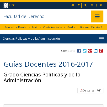
Ir al contenido principal de la página (alt + s)
inicio
Preguntas frecuent
Buscador
UPO
Ir a la cabecera de la página (alt + c)
Ir al pie de la página (alt + p)
Ir al menú principal (alt + u)
Faculta
d de Derecho
Mostrar/
Facultad de Derecho
Inicio
Oferta Académica
Grados
Grado en Ciencias Políticas y de la Administración
Ciencias Políticas y de la Administración
Comparte
Guías Docentes 2016-2017
Grado Ciencias Políticas y de la
Administración
Descargar Pdf