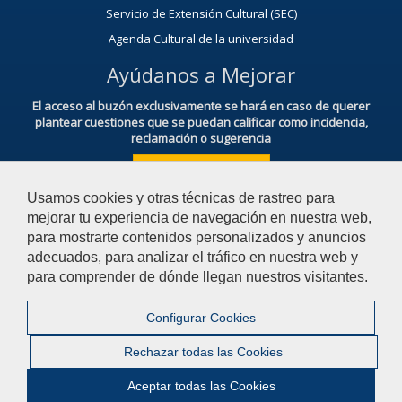
Servicio de Extensión Cultural (SEC)
Agenda Cultural de la universidad
Ayúdanos a Mejorar
El acceso al buzón exclusivamente se hará en caso de querer
plantear cuestiones que se puedan calificar como incidencia,
reclamación o sugerencia
Acceso al Buzón IRSF
Usamos cookies y otras técnicas de rastreo para
mejorar tu experiencia de navegación en nuestra web,
para mostrarte contenidos personalizados y anuncios
adecuados, para analizar el tráfico en nuestra web y
para comprender de dónde llegan nuestros visitantes.
© 2026 Universidad Pablo de Olavide - Facultad de Derecho
Configurar Cookies
Contactar
|
Aviso Legal
|
Privacidad
|
Mapa web
Rechazar todas las Cookies
|
Configurar cookies
Aceptar todas las Cookies