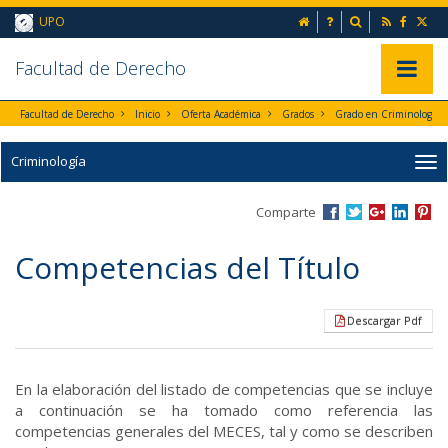
Ir al contenido principal de la página (alt + s)
inicio
Preguntas frecuent
Buscador
UPO
Ir a la cabecera de la página (alt + c)
Ir al pie de la página (alt + p)
Ir al menú principal (alt + u)
Faculta
d de Derecho
Mostrar/
Facultad de Derecho
Inicio
Oferta Académica
Grados
Grado en Criminología
Criminología
Comparte
Competencias del Título
Descargar Pdf
En la elaboración del listado de competencias que se incluye
a continuación se ha tomado como referencia las
competencias generales del MECES, tal y como se describen