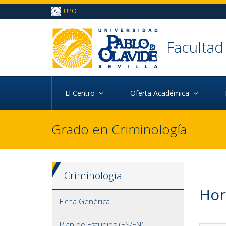
Ir al contenido principal de la página (alt + s)
UPO
Ir a la cabecera de la página (alt + c)
Ir al pie de la página (alt + p)
Ir al menú principal (alt + u)
Faculta
d
El Centro
Oferta Académica
Grado en Criminología
Criminología
Hor
Ficha Genérica
Plan de Estudios (ES/EN)