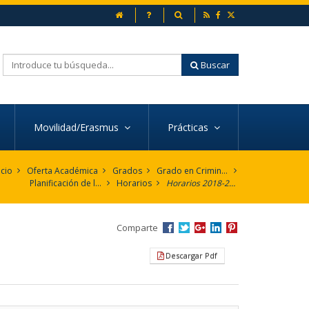
inicio
Preguntas frecuentes
Buscador
Buscar
Movilidad/Erasmus
Prácticas
icio
Oferta Académica
Grados
Grado en Criminología
Planificación de la Enseñanza
Horarios
Horarios 2018-2019
Comparte
Descargar Pdf