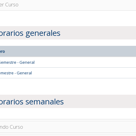
er Curso
rarios generales
ero
Semestre - General
emestre - General
orarios semanales
ndo Curso