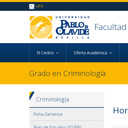
Ir al contenido principal de la página (alt + s)
UPO
Ir a la cabecera de la página (alt + c)
Ir al pie de la página (alt + p)
Ir al menú principal (alt + u)
Faculta
d
El Centro
Oferta Académica
Grado en Criminología
Criminología
Hor
Ficha Genérica
Plan de Estudios (ES/EN)