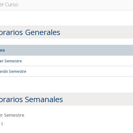
er Curso
rarios Generales
ero
er Semestre
undo Semestre
orarios Semanales
er Semestre
 1