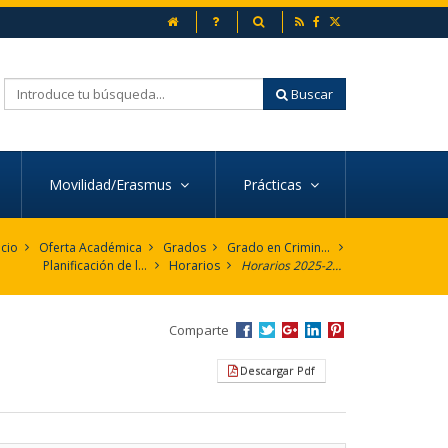
inicio
Preguntas frecuentes
Buscador
Buscar
Movilidad/Erasmus
Prácticas
icio
Oferta Académica
Grados
Grado en Criminología
Planificación de la Enseñanza
Horarios
Horarios 2025-2026
Comparte
Descargar Pdf