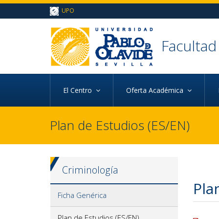
Ir al contenido principal de la página (alt + s)
UPO
Ir a la cabecera de la página (alt + c)
Ir al pie de la página (alt + p)
Ir al menú principal (alt + u)
Faculta
d
El Centro
Oferta Académica
Plan de Estudios (ES/EN)
Criminología
Pla
Ficha Genérica
Plan de Estudios (ES/EN)