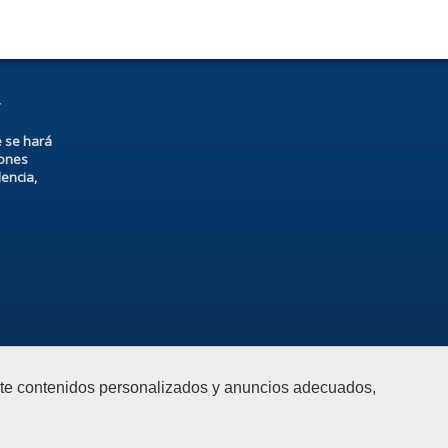
r
e se hará
iones
dencia,
arte contenidos personalizados y anuncios adecuados,