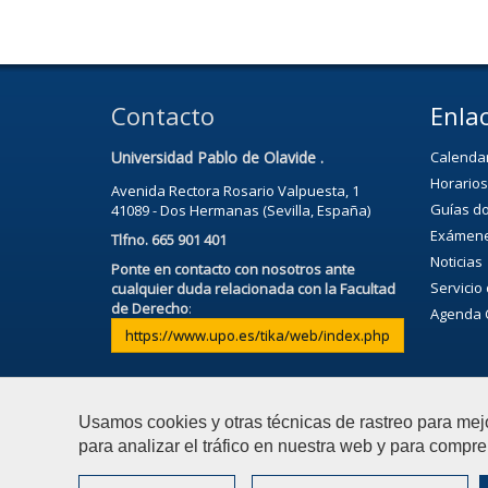
Contacto
Enlac
Universidad Pablo de Olavide .
Calenda
Horarios
Avenida Rectora Rosario Valpuesta, 1
Guías d
41089 - Dos Hermanas (Sevilla, España)
Exámen
Tlfno. 665 901 401
Noticias
Ponte en contacto con nosotros ante
Servicio 
cualquier duda relacionada con la Facultad
de Derecho
:
Agenda C
https://www.upo.es/tika/web/index.php
Usamos cookies y otras técnicas de rastreo para mej
para analizar el tráfico en nuestra web y para compre
© 2026 Universidad Pablo de Olavide - Facultad de Dere