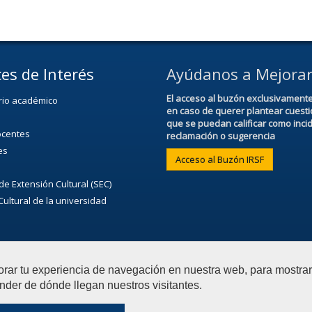
es de Interés
Ayúdanos a Mejora
El acceso al buzón exclusivament
rio académico
en caso de querer plantear cuest
que se puedan calificar como inci
ocentes
reclamación o sugerencia
es
Acceso al Buzón IRSF
de Extensión Cultural (SEC)
ultural de la universidad
orar tu experiencia de navegación en nuestra web, para mostr
nder de dónde llegan nuestros visitantes.
cho
Contactar
|
Aviso Legal
|
Privacidad
|
Mapa web
|