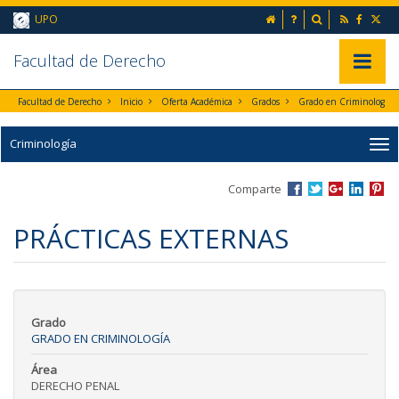
Ir al contenido principal de la página (alt + s)
inicio
Preguntas frecuent
Buscador
UPO
Ir a la cabecera de la página (alt + c)
Ir al pie de la página (alt + p)
Ir al menú principal (alt + u)
Faculta
d de Derecho
Mostrar/
Facultad de Derecho
Inicio
Oferta Académica
Grados
Grado en Criminología
Criminología
Comparte
PRÁCTICAS EXTERNAS
Grado
GRADO EN CRIMINOLOGÍA
Área
DERECHO PENAL