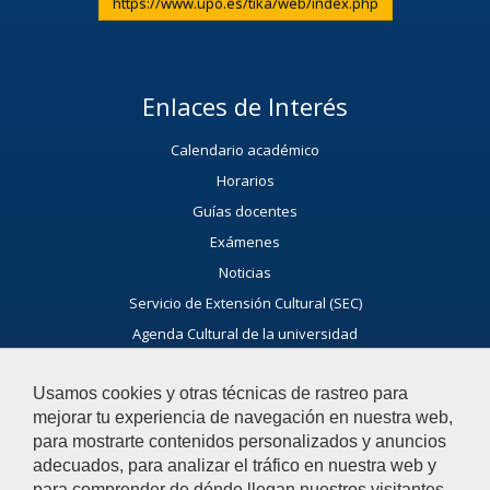
https://www.upo.es/tika/web/index.php
Enlaces de Interés
Calendario académico
Horarios
Guías docentes
Exámenes
Noticias
Servicio de Extensión Cultural (SEC)
Agenda Cultural de la universidad
Ayúdanos a Mejorar
Usamos cookies y otras técnicas de rastreo para
El acceso al buzón exclusivamente se hará en caso de querer
mejorar tu experiencia de navegación en nuestra web,
plantear cuestiones que se puedan calificar como incidencia,
para mostrarte contenidos personalizados y anuncios
reclamación o sugerencia
adecuados, para analizar el tráfico en nuestra web y
para comprender de dónde llegan nuestros visitantes.