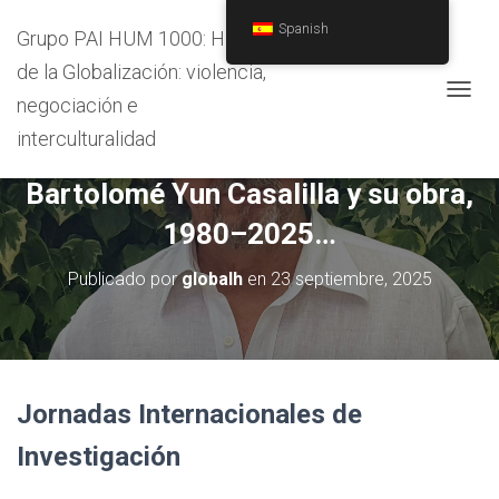
Spanish
Grupo PAI HUM 1000: Historia
de la Globalización: violencia,
negociación e
C
A
interculturalidad
Fronteras de la investigación.
M
B
Bartolomé Yun Casalilla y su obra,
I
A
1980–2025…
R
M
O
Publicado por
globalh
en
23 septiembre, 2025
D
O
D
E
N
A
Jornadas Internacionales de
V
E
Investigación
G
A