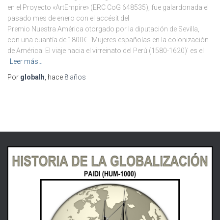
en el Proyecto «ArtEmpire» (ERC CoG 648535), fue galardonada el
pasado mes de enero con el accésit del
Premio Nuestra América otorgado por la diputación de Sevilla,
con una cuantía de 1800€. ‘Mujeres españolas en la colonización
de América: El viaje hacia el virreinato del Perú (1580-1620)’ es el
Leer más…
Por
globalh
, hace
8 años