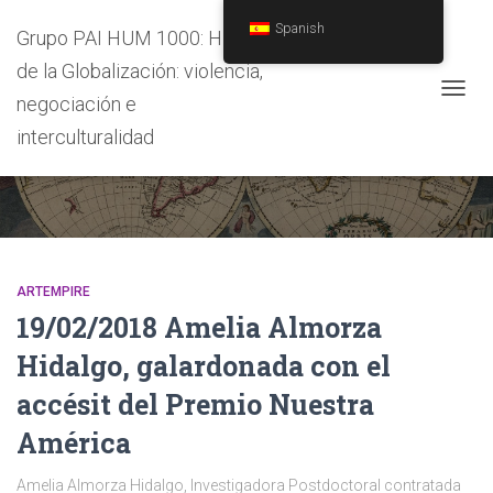
Spanish
Grupo PAI HUM 1000: Historia
de la Globalización: violencia,
negociación e
CAMB
MODO
interculturalidad
DIPUTACIÓN SEVILLA
DE
NAVEG
ARTEMPIRE
19/02/2018 Amelia Almorza
Hidalgo, galardonada con el
accésit del Premio Nuestra
América
Amelia Almorza Hidalgo, Investigadora Postdoctoral contratada