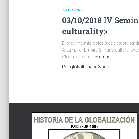
ARTEMPIRE
03/10/2018 IV Semin
culturality»
El próximo miércoles 3 de octubre tendrá
ArtEmpire «Empire & Trans-culturality»,
Globalización:
Leer más…
Por
globalh
, hace
8 años