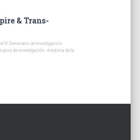
pire & Trans-
 el IV Seminario de Investigación
rupos de investigación «Historia de la