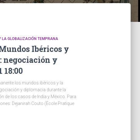
Y LA GLOBALIZACIÓN TEMPRANA
Mundos Ibéricos y
: negociación y
1 18:00
manente los mundos ibéricos y la
egociación y diplomacia durante la
ón de los casos de India y México. Para
ones: Dejanirah Couto (École Pratique