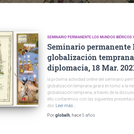
SEMINARIO PERMANENTE LOS MUNDOS IBÉRICOS 
Seminario permanente 
globalización temprana
diplomacia, 18 Mar. 202
la próxima actividad online del seminario per
globalización temprana girará en torno a la n
globalización temprana, a través de la discusi
ello contaremos con las siguientes presentaci
des
Leer más…
Por
globalh
, hace
5 años