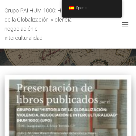
Spanish
Grupo PAI HUM 1000: Historia
de la Globalización: violencia,
negociación e
CAMB
MODO
interculturalidad
presentación de libro
DE
NAVEG