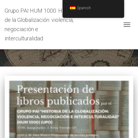
Spanish
Grupo PAI HUM 1000: Historia
de la Globalización: violencia,
negociación e
CAMB
MODO
interculturalidad
Sara Guengerich
DE
NAVEG